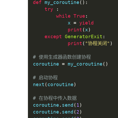
def
 my_coroutine
():
try
:
while
True
:
            x 
=
yield
print
(
x
)
except
GeneratorExit
:
print
(
"协程关闭"
)
# 使用生成器函数创建协程
coroutine 
=
 my_coroutine
()
# 启动协程
next
(
coroutine
)
# 在协程中传入数据
coroutine
.
send
(
1
)
coroutine
.
send
(
2
)