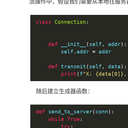
流操作中，假设我们需要从本地往服务
class
Connection
:
def
 __init__
(
self
,
 addr
):
        self
.
addr 
=
 addr
def
 transmit
(
self
,
 data
):
print
(
f
"X: {data[0]},
随后建立生成器函数：
def
 send_to_server
(
conn
):
while
True
:
try
: