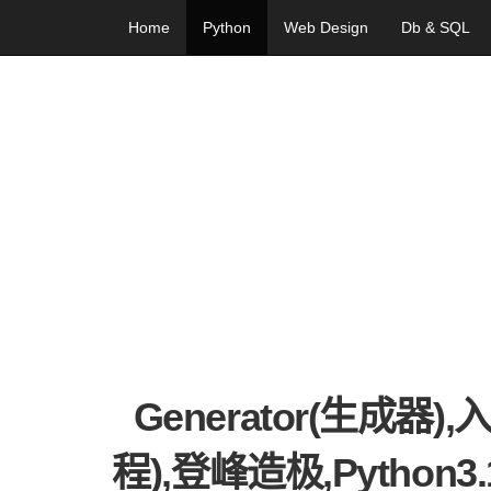
Home
Python
Web Design
Db & SQL
Generator(生成器),
程),登峰造极,Python