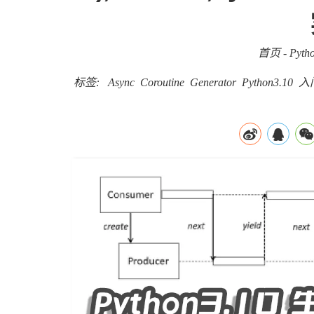
首页
-
Pyth
标签:
Async
Coroutine
Generator
Python3.10
入