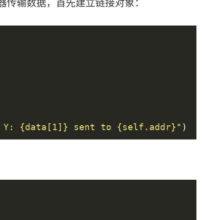
器传输数据，首先建立链接对象：
 Y: {data[1]} sent to {self.addr}"
)