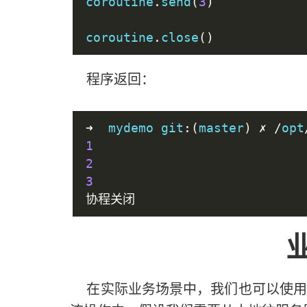
coroutine
.
send
(
3
)
coroutine
.
close
()
程序返回：
➜
  mydemo git
:(
master
)
✗
/
opt
1
2
3
协程关闭
业
在实际业务场景中，我们也可以使用生