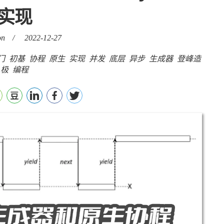
实现
on
/
2022-12-27
门
初基
协程
原生
实现
并发
底层
异步
生成器
登峰造
极
编程