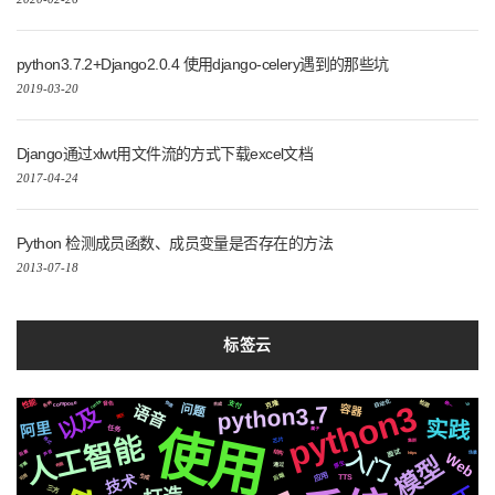
python3.7.2+Django2.0.4 使用django-celery遇到的那些坑
2019-03-20
Django通过xlwt用文件流的方式下载excel文档
2017-04-24
Python 检测成员函数、成员变量是否存在的方法
2013-07-18
标签云
centos
自动化
性能
检测
克隆
支付
各种
统一
快速
python3
compose
音色
io
合成
问题
python3.7
语音
容器
以及
简历
实践
阿里
使用
任务
属于
人工智能
格式
芯片
集群
入门
声音
结构
阻塞
面试
场景
https
Web
模型
原生
字幕
布局
通过
应用
技术
后端
可用
生成
TTS
三方