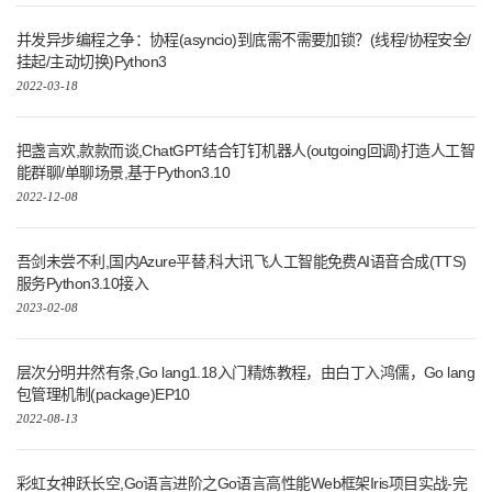
并发异步编程之争：协程(asyncio)到底需不需要加锁？(线程/协程安全/
挂起/主动切换)Python3
2022-03-18
把盏言欢,款款而谈,ChatGPT结合钉钉机器人(outgoing回调)打造人工智
能群聊/单聊场景,基于Python3.10
2022-12-08
吾剑未尝不利,国内Azure平替,科大讯飞人工智能免费AI语音合成(TTS)
服务Python3.10接入
2023-02-08
层次分明井然有条,Go lang1.18入门精炼教程，由白丁入鸿儒，Go lang
包管理机制(package)EP10
2022-08-13
彩虹女神跃长空,Go语言进阶之Go语言高性能Web框架Iris项目实战-完