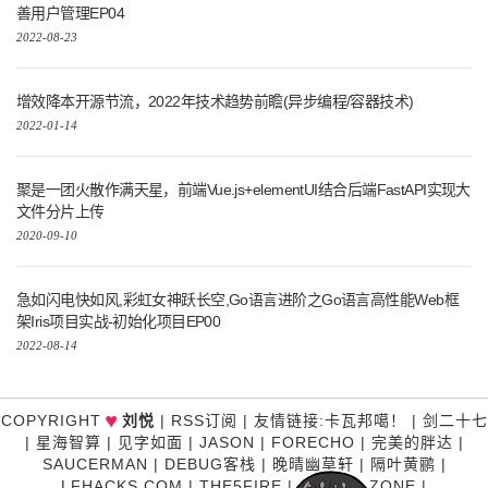
善用户管理EP04
2022-08-23
增效降本开源节流，2022年技术趋势前瞻(异步编程/容器技术)
2022-01-14
聚是一团火散作满天星，前端Vue.js+elementUI结合后端FastAPI实现大
文件分片上传
2020-09-10
急如闪电快如风,彩虹女神跃长空,Go语言进阶之Go语言高性能Web框
架Iris项目实战-初始化项目EP00
2022-08-14
♥
COPYRIGHT
刘悦
|
RSS订阅
|
友情链接
:
卡瓦邦噶！
|
剑二十七
|
星海智算
|
见字如面
|
JASON
|
FORECHO
|
完美的胖达
|
SAUCERMAN
|
DEBUG客栈
|
晚晴幽草轩
|
隔叶黄鹂
|
LFHACKS.COM
|
THE5FIRE
|
P3TERX ZONE
|