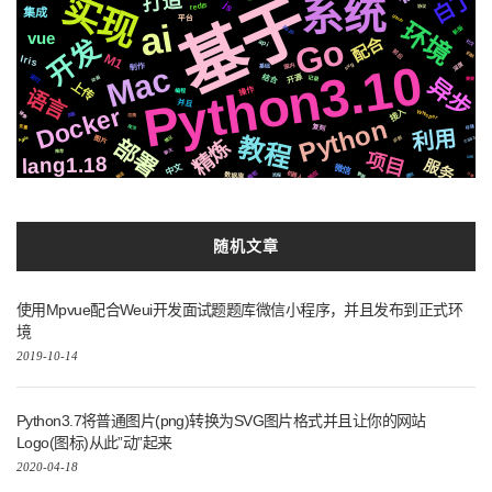
白丁
基于
实现
打造
系统
js
redis
协议
集成
github
平台
ai
环境
2020
新版
vue
Go
开发
配合
社交
api
前后
机制
M1
Iris
Python3.10
深度
Mac
svg
国内
基础
制作
运行
开源
结合
动画
记录
异步
需要
上传
语言
操作
编程
并且
Docker
接入
Whisper
镜像
页面
切换
Python
爬虫
复刻
存储
变量
利用
教程
情况
识别
图片
CSS3
Apple
部署
精炼
聊天
推荐
项目
lang1.18
公司
服务
中文
微信
响应
微软
机器人
推送
数据
遇到
方案
数据库
流程
随机文章
使用Mpvue配合Weui开发面试题题库微信小程序，并且发布到正式环
境
2019-10-14
Python3.7将普通图片(png)转换为SVG图片格式并且让你的网站
Logo(图标)从此”动”起来
2020-04-18