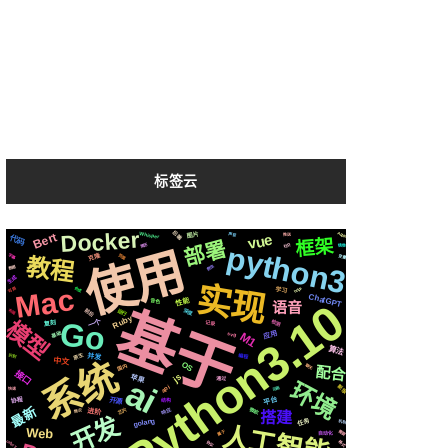
标签云
Docker
后端
Whisper
Apple
Bert
vue
声音
图片
推送
代码
框架
部署
python3
简历
社交
镜像
使用
克隆
页面
字幕
教程
变量
爬虫
数据
生成
实现
Mac
可用
https
合成
学习
ChatGPT
Python3.10
性能
音色
语音
基于
前后
运行
深度
布局
Ruby
模型
Go
一个
检测
记录
复刻
应用
基础
M1
svg
算法
原生
编程
识别
并发
系统
中文
OS
国内
聊天
配合
接口
js
苹果
ai
通过
环境
新版
api
动画
快速
平台
开源
协程
结构
最新
芯片
响应
微软
进阶
情况
搭建
开发
golang
任务
机制
人工智能
Web
需要
属于
自动化
celery
格式
协议