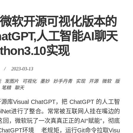
,微软开源可视化版本的
 ChatGPT,人工智能AI聊天
thon3.10实现
/
2023-03-13
能
发图片
可视化
墨妙
妙手丹青
实现
开源
微软
版
笔精
聊天
ual ChatGPT，把 ChatGPT 的人工智
及ControlNet进行了整合。常常被互联网人挂在嘴边的
这回，微软玩了一次真真正正的AI“赋能”，彻底
ChatGPT环境 老规矩，运行Git命令拉取Visu