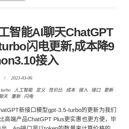
智能AI聊天ChatGPT
-turbo闪电更新,成本降9
hon3.10接入
/
2023-03-06
turbo
人工智能
定义
性价比
成本
接入
接口
更新
聊天
重新
闪电
T新接口模型gpt-3.5-turbo的更新为我们
端产品ChatGPT Plus更实惠也更方便，毕
来输出，Api接口是以token的数量来计算价格的，