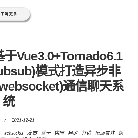
了解更多
e3.0+Tornado6.1
pubsub)模式打造异步非
时(websocket)通信聊天系
统
/
2021-12-21
websocket
发布
基于
实时
异步
打造
把酒言欢
模