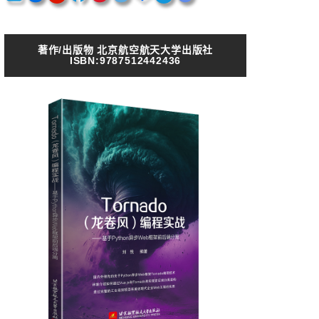
著作/出版物 北京航空航天大学出版社
ISBN:9787512442436