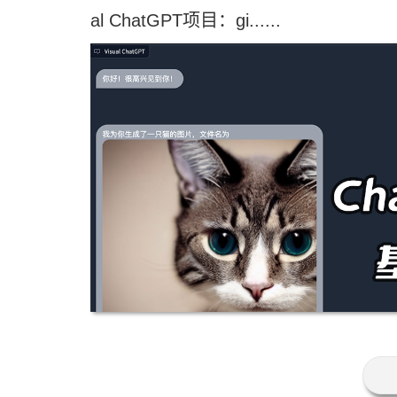
al ChatGPT项目：gi......