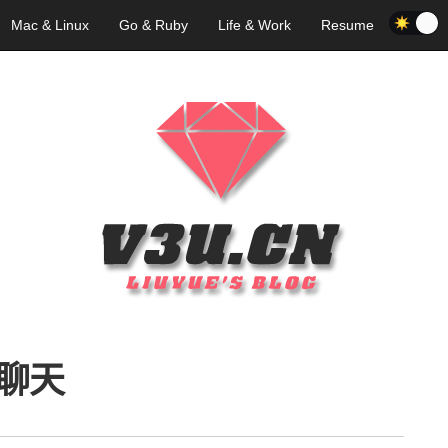
Mac & Linux
Go & Ruby
Life & Work
Resume
聊天