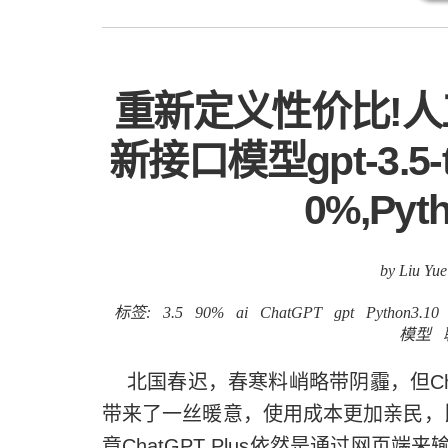
重新定义性价比!人工
新接口模型gpt-3.5
0%,Pyt
by Liu Yue
标签:
3.5
90%
ai
ChatGPT
gpt
Python3.10
模型
北国春迟，春寒料峭略带阴霾，但ChatGP
带来了一丝暖意，使用成本更加亲民，比高
竟ChatGPT Plus依然是通过网页端