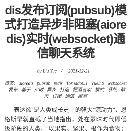
dis发布订阅(pubsub)模
式打造异步非阻塞(aiore
dis)实时(websocket)通
信聊天系统
by Liu Yue
/
2021-12-21
标签:
aioredis
pubsub
redis
Tornado6.1
Vue3.0
websocket
发布
基于
实时
异步
打造
把酒言欢
模式
系统
聊
天
订阅
通信
阻塞
“表达欲”是人类成长史上的强大“源动力”，恩
格斯早就直截了当地指出，处在蒙昧时代即低
级阶段的人类，“以果实、坚果、根作为食物；