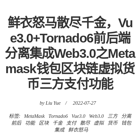
鲜衣怒马散尽千金，Vu
e3.0+Tornado6前后端
分离集成Web3.0之Meta
mask钱包区块链虚拟货
币三方支付功能
by Liu Yue
/
2022-07-27
标签:
MetaMask
Tornado6
Vue3.0
Web3.0
三方
分离
前后
功能
区块
千金
支付
散尽
虚拟
货币
钱包
集成
鲜衣怒马