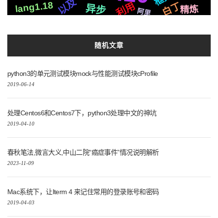
以及
Iris
lang1.18
利用
白丁
https
爬虫
异步
精炼
布局
社交
阿里
微信
设计
后端
Tornado
集群
模拟
Pytorch
虚拟环境
可用
随机文章
python3的单元测试模块mock与性能测试模块cProfile
2019-06-14
处理Centos6和Centos7下，python3处理中文的神坑
2019-04-10
春秋笔法,微言大义,中山二院“癌症事件”情况说明解析
2023-11-09
Mac系统下，让Iterm 4 来记住常用的登录账号和密码
2019-04-03