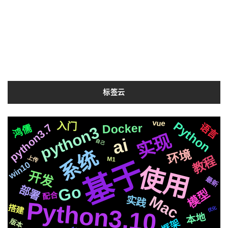
标签云
mysql
MacOs
支付宝
格式
2020
新版
整合
协程
编辑器
流程
任务
快速
vue
Python
入门
转换
函数
语言
Docker
python3.7
动画
推送
鸿儒
合成
python3
应用
属于
实现
开源
三方
Apple
模式
统一
各种
简历
ai
自己
基础
io
图片
中文
一下
系统
环境
Whisper
EP01
推荐
一键
svg
教程
上传
M1
基于
变量
结构
js
win10
CSS3
检测
机制
通过
文字
使用
centos
遇到
场景
开发
响应
前后
需要
最新
Selenium
记录
数据库
音色
api
Go
部署
聊天
国内
生成
模型
接入
原生
深度
切换
芯片
配合
Mac
实践
编程
微软
镜像
红袖添香
数据
Python3.10
进阶
字幕
TTS
苹果
制作
一个
协议
搭建
优化
阻塞
运行
情况
本地
celery
谷歌
框架
版本
github
页面
识别
存储
推理
分离
Silicon
声音
认证
自动化