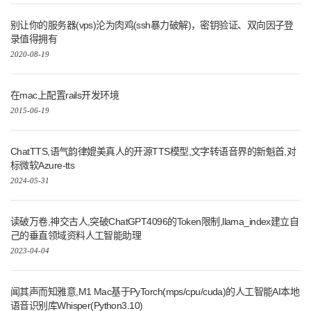
别让你的服务器(vps)沦为肉鸡(ssh暴力破解)，密钥验证、双向因子登
录值得拥有
2020-08-19
在mac上配置rails开发环境
2015-06-19
ChatTTS,语气韵律媲美真人的开源TTS模型,文字转语音界的新魁首,对
标微软Azure-tts
2024-05-31
读破万卷,神交古人,突破ChatGPT4096的Token限制,llama_index建立自
己的垂直领域资料人工智能助理
2023-04-04
闻其声而知雅意,M1 Mac基于PyTorch(mps/cpu/cuda)的人工智能AI本地
语音识别库Whisper(Python3.10)