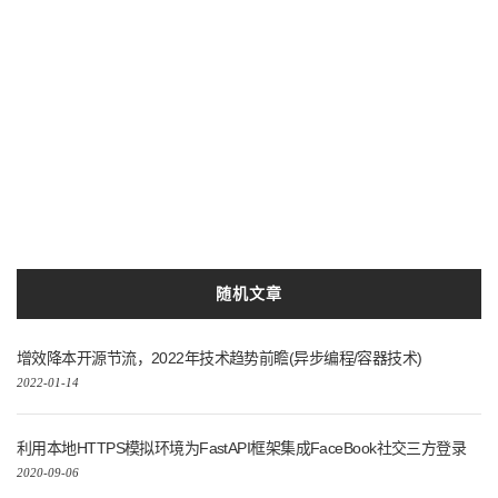
Python3.10
入门
Mac
win10
环境
M1
ai
基于
使用
本地
开发
视频
以及
实现
异步
vue
系统
人工智能
项目
搭建
python3
Go
实践
版本
Docker
利用
框架
技术
进行
白丁
安装
随机文章
增效降本开源节流，2022年技术趋势前瞻(异步编程/容器技术)
2022-01-14
利用本地HTTPS模拟环境为FastAPI框架集成FaceBook社交三方登录
2020-09-06