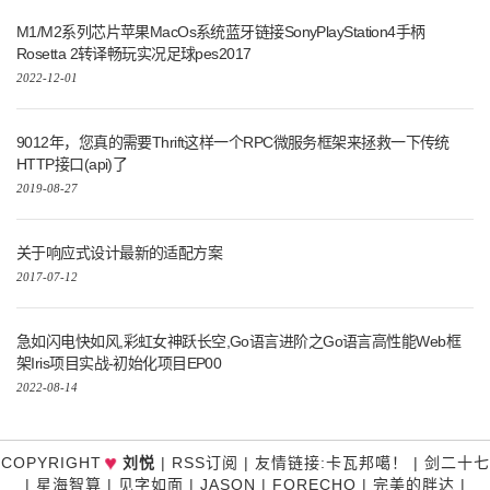
M1/M2系列芯片苹果MacOs系统蓝牙链接SonyPlayStation4手柄
Rosetta 2转译畅玩实况足球pes2017
2022-12-01
9012年，您真的需要Thrift这样一个RPC微服务框架来拯救一下传统
HTTP接口(api)了
2019-08-27
关于响应式设计最新的适配方案
2017-07-12
急如闪电快如风,彩虹女神跃长空,Go语言进阶之Go语言高性能Web框
架Iris项目实战-初始化项目EP00
2022-08-14
♥
COPYRIGHT
刘悦
|
RSS订阅
|
友情链接
:
卡瓦邦噶！
|
剑二十七
|
星海智算
|
见字如面
|
JASON
|
FORECHO
|
完美的胖达
|