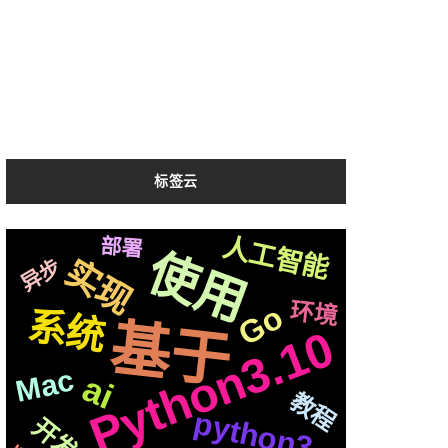
标签云
Web
vits2
个性化
Whisper
Silicon
CSS3
人工智能
版本
关于
部署
配合
新版
音色
集群
使用
情况
实现
机制
异步
应用
svg
快速
流程
TTS
深度
简历
合成
机器人
页面
结构
服务
后端
响应
协程
2020
一个
环境
基础
整合
Go
系统
检测
平台
js
基于
Python3.10
制作
redis
微软
存储
芯片
聊天
国内
最新
github
遇到
阿里
api
OS
M1
结合
记录
各种
爬虫
Mac
ai
前后
进行
优化
并发
教程
编程
属于
性能
vue
语音
动画
python3
通过
苹果
Iris
开发
编辑器
进阶
ffmpeg
可用
Tornado6
运行
统一
声音
生成