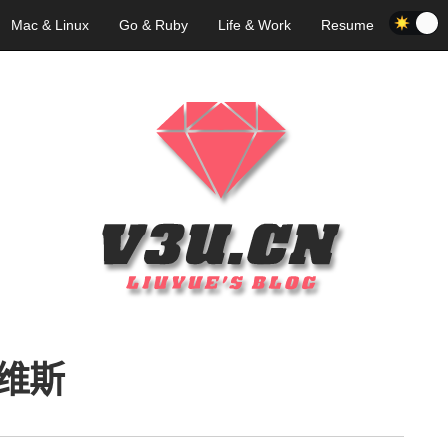
Mac & Linux
Go & Ruby
Life & Work
Resume
维斯