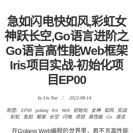
急如闪电快如风,彩虹女
神跃长空,Go语言进阶之
Go语言高性能Web框架
Iris项目实战-初始化项
目EP00
by Liu Yue
/
2022-08-14
标签:
EP00
golang
Iris
Web
初始化
女神
如风
实战
彩虹
急如
框架
长空
闪电
项目
高性能
Go
语言
在Golang Web编程的世界里，君不言高性能