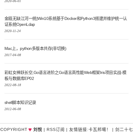
2020-06-01
金瓯无缺江河一统|Win10系统基于Docker和Python3搭建并维护统一认
证系统OpenLdap
2020-11-24
Mac上，python多版本共存(非切换)
2017-04-08
彩虹女神跃长空,Go语言进阶之Go语言高性能Web框架Iris项目实战-模
板与数据库EP02
2022-08-18
shell脚本知识记录
2012-06-08
♥
COPYRIGHT
刘悦
|
RSS订阅
|
友情链接
:
卡瓦邦噶！
|
剑二十七