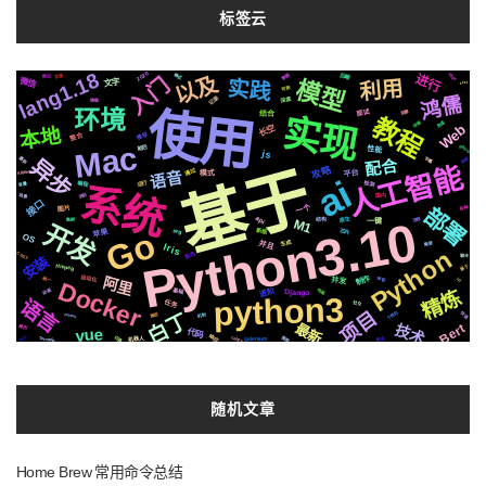
标签云
lang1.18
2020
数据
https
进行
后端
以及
页面
格式
情况
入门
模型
微信
实践
文字
利用
2021
可用
鸿儒
记录
深度
镜像
使用
环境
阻塞
面试
结合
实现
教程
合成
存储
Web
长空
本地
微软
整合
Mac
github
前后
性能
js
遇到
协议
异步
字幕
配合
基于
人工智能
攻略
通过
平台
语音
模式
Apple
ai
运行
检测
编程
系统
变量
识别
场景
国内
接口
一个
部署
各种
图片
Python3.10
api
流程
原生
结构
集群
一键
M1
开发
Go
苹果
芯片
svg
新版
OS
并且
生成
需要
Iris
Python
CSS3
音色
聊天
安装
属于
ffmpeg
制作
自动化
阿里
并发
声音
统一
io
Docker
进阶
布局
精炼
动画
基础
Django
python3
语言
任务
社交
项目
个性化
白丁
快速
推送
centos
机制
最新
Bert
技术
简历
vue
代码
响应
celery
推荐
切换
Selenium
网页
机器人
爬虫
Tornado
随机文章
Home Brew 常用命令总结