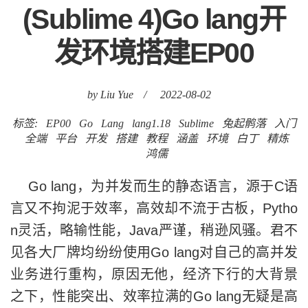
(Sublime 4)Go lang开
发环境搭建EP00
by Liu Yue
/
2022-08-02
标签:
EP00
Go
Lang
lang1.18
Sublime
兔起鹘落
入门
全端
平台
开发
搭建
教程
涵盖
环境
白丁
精炼
鸿儒
Go lang，为并发而生的静态语言，源于C语
言又不拘泥于效率，高效却不流于古板，Pytho
n灵活，略输性能，Java严谨，稍逊风骚。君不
见各大厂牌均纷纷使用Go lang对自己的高并发
业务进行重构，原因无他，经济下行的大背景
之下，性能突出、效率拉满的Go lang无疑是高