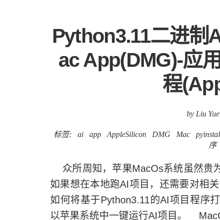
Python3.11二
ac App(DMG)-应
程(Appl
by Liu Yue
标签:
ai
app
AppleSilicon
DMG
Mac
pyinstal
序
众所周知，苹果MacOs系统虽然贵为
如果想在本地跑AI项目，还需要对相
如何将基于Python3.11的AI项目
以苹果系统中一键运行AI项目。 Ma