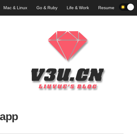
Mac & Linux
Go & Ruby
Life & Work
Resume
app