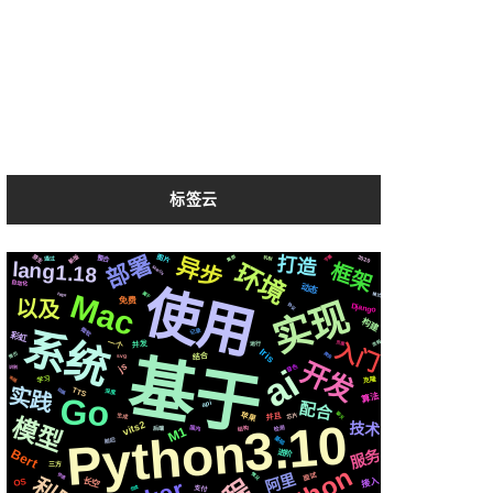
标签云
部署
新版
原生
2020
字幕
打造
异步
集群
图片
整合
机制
通过
lang1.18
环境
框架
MacOs
自动化
使用
动态
Mac
属于
格式
https
免费
实现
以及
Django
协议
构建
系统
微软
记录
彩虹
一个
入门
流程
页面
并发
运行
Iris
简历
爬虫
基于
结合
svg
开发
js
ai
音色
识别
布局
学习
克隆
实践
TTS
动画
深度
算法
Go
配合
api
苹果
聊天
芯片
并且
生成
模型
Python3.10
vits2
技术
检测
国内
结构
M1
后端
基础
前后
Bert
服务
进阶
三方
阿里
情况
快速
面试
长空
接入
OS
合成
支付