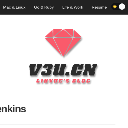
Mac & Linux
Go & Ruby
Life & Work
Resume
enkins