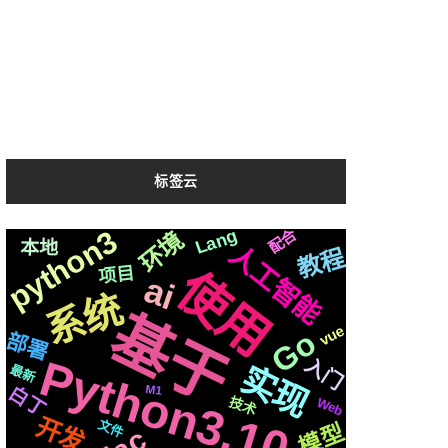
标签云
python3
Lang
配合
环境
编辑器
ffmpeg
复刻
爬虫
阻塞
任务
统一
中文
接入
本地
Silicon
人工智能
动画
教程
可用
格式
镜像
数据
切换
性能
使用
项目
各种
字幕
golang
ai
Iris
女神
应用
检测
svg
系统
存储
编程
响应
基于
协程
生成
推送
进阶
开源
制作
国内
vue
Go
部署
后端
运行
场景
上传
克隆
前后
基础
Python3.10
入门
实现
OS
最新
结构
api
声音
M1
白丁
centos
js
Web
技术
音色
结合
芯片
Apple
社交
新版
开发
2020
文件
数据库
需要
通过
模式
推荐
模型
记录
机制
自己