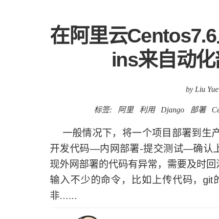
在阿里云Centos7.
ins来自动化
by Liu Yue
标签:
阿里
利用
Django
部署
Ce
一般情况下，将一个项目部署到生产
开发代码—内网部署-提交测试—确认
现外网部署的代码有异常，需要及时回
输入不少的命令，比如上传代码，git
非......