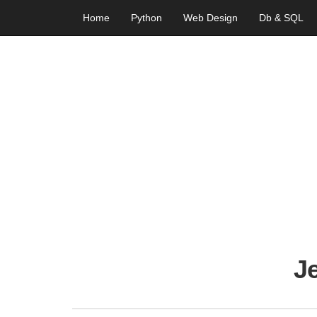
Home
Python
Web Design
Db & SQL
J