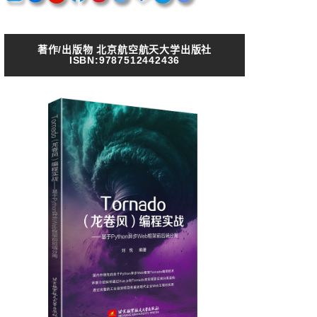
著作/出版物 北京航空航天大学出版社
ISBN:9787512442436