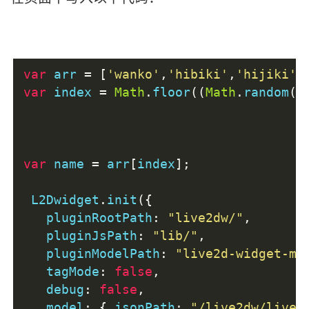
var
 arr 
=
[
'wanko'
,
'hibiki'
,
'hijiki'
,
var
 index 
=
Math
.
floor
((
Math
.
random
()
var
 name 
=
 arr
[
index
];
 L2Dwidget
.
init
({
   pluginRootPath
:
"live2dw/"
,
   pluginJsPath
:
"lib/"
,
   pluginModelPath
:
"live2d-widget-mo
   tagMode
:
false
,
   debug
:
false
,
   model
:
{
 jsonPath
:
"/live2dw/live2