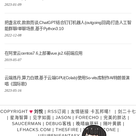
2023-01-09
把盏言欢,款款而谈,ChatGPT结合钉钉机器人(outgoing回调)打造人工智
能群聊/单聊场景,基于Python3.10
2022-12-08
在阿里云centos7.6上部署vue.js2.6前端应用
2019-05-07
云端炼丹,算力白嫖,基于云端GPU(Colab)使用So-vits库制作AI特朗普演
唱《国际歌》
2023-05-16
♥
COPYRIGHT
刘悦
|
RSS订阅
|
友情链接
:
卡瓦邦噶！
|
剑二十七
|
星海智算
|
见字如面
|
JASON
|
FORECHO
|
完美的胖达
|
SAUCERMAN
|
DEBUG客栈
|
晚晴幽草轩
|
隔叶黄鹂
|
LFHACKS.COM
|
THE5FIRE
|
P3TERX ZONE
|
USUBENIFANTASY
|
糊涂说