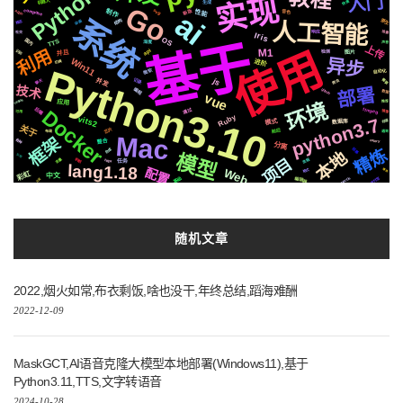
Python
入门
实现
机器人
快速
生成
Go
制作
compose
svg
ai
新版
Apple
性能
音色
系统
结构
原生
动画
人工智能
推送
场景
响应
社交
Iris
OS
基于
国内
TTS
深度
声音
上传
使用
M1
利用
api
识别
并且
检测
图片
异步
Win11
进阶
切换
Python3.10
微软
自动化
js
并发
需要
记录
聊天
爬虫
技术
部署
编程
github
数据
vue
centos
应用
推荐
环境
Docker
后端
通过
ffmpeg
镜像
可用
Ruby
vits2
python3.7
模式
存储
数据库
关于
芯片
前后
遇到
布局
Mac
框架
各种
celery
整合
分离
精炼
合成
阻塞
本地
模型
公司
项目
变量
流程
机制
https
任务
lang1.18
配置
Web
格式
播放
彩虹
中文
支付宝
MacOs
基础
编辑器
认证
随机文章
2022,烟火如常,布衣剩饭,啥也没干,年终总结,蹈海难酬
2022-12-09
MaskGCT,AI语音克隆大模型本地部署(Windows11),基于
Python3.11,TTS,文字转语音
2024-10-28