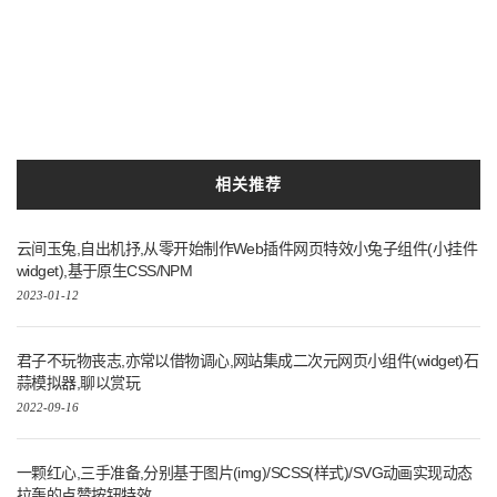
相关推荐
云间玉兔,自出机抒,从零开始制作Web插件网页特效小兔子组件(小挂件
widget),基于原生CSS/NPM
2023-01-12
君子不玩物丧志,亦常以借物调心,网站集成二次元网页小组件(widget)石
蒜模拟器,聊以赏玩
2022-09-16
一颗红心,三手准备,分别基于图片(img)/SCSS(样式)/SVG动画实现动态
拉轰的点赞按钮特效