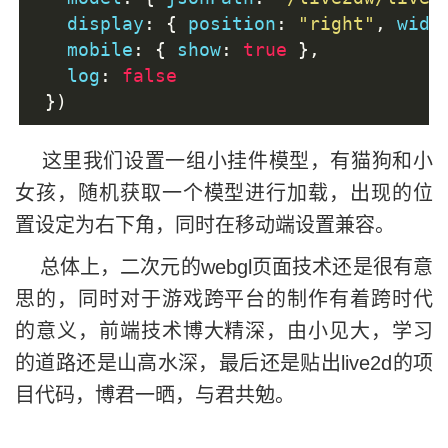
   display
:
{
 position
:
"right"
,
 widt
   mobile
:
{
 show
:
true
},
   log
:
false
})
这里我们设置一组小挂件模型，有猫狗和小
女孩，随机获取一个模型进行加载，出现的位
置设定为右下角，同时在移动端设置兼容。
总体上，二次元的webgl页面技术还是很有意
思的，同时对于游戏跨平台的制作有着跨时代
的意义，前端技术博大精深，由小见大，学习
的道路还是山高水深，最后还是贴出live2d的项
目代码，博君一晒，与君共勉。