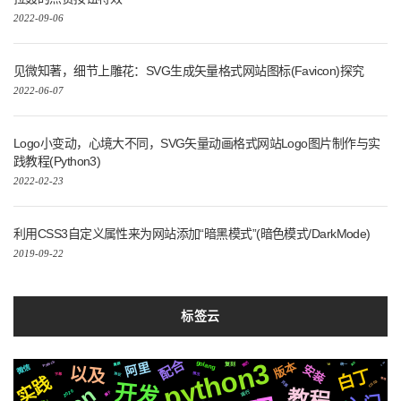
2022-09-06
见微知著，细节上雕花：SVG生成矢量格式网站图标(Favicon)探究
2022-06-07
Logo小变动，心境大不同，SVG矢量动画格式网站Logo图片制作与实
践教程(Python3)
2022-02-23
利用CSS3自定义属性来为网站添加“暗黑模式”(暗色模式/DarkMode)
2019-09-22
标签云
配合
python3
golang
版本
简历
Pytorch
阿里
真实
css
集群
io
统一
复刻
微信
安装
以及
白丁
协议
情况
字幕
实践
管理
CSS3
页面
开发
教程
2020
运行
属于