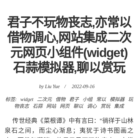
君子不玩物丧志,亦常以
借物调心,网站集成二次
元网页小组件(widget)
石蒜模拟器,聊以赏玩
by Liu Yue
/
2022-09-16
标签:
widget
二次元
借物
君子
小组
常以
模拟器
玩
物丧志
石蒜
网站
网页
聊以
调心
赏玩
集成
传世经典《菜根谭》中有言曰：“徜徉于山林
泉石之间，而尘心渐息；夷犹于诗书图画之