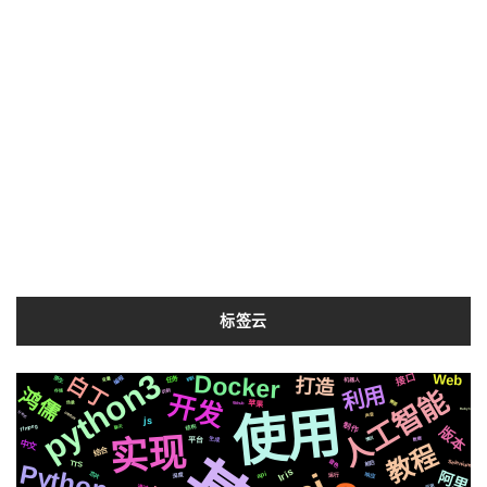
标签云
python3
Docker
接口
Web
白丁
编程
原生
打造
机制
机器人
任务
变量
利用
鸿儒
人工智能
识别
存储
开发
需要
苹果
github
场景
使用
Ruby3
centos
分布式
声音
js
制作
ffmpeg
结构
聊天
版本
实现
情况
生成
数据
平台
中文
教程
结合
音色
Selenium
前后
TTS
Python
Iris
阿里
芯片
响应
深度
api
运行
通过
可用