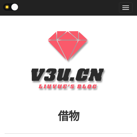
菜
单
借物