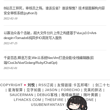
B站员工猝死，审核员之殇，谁该反省？谁该惭愧？技术层面解构内容
安全审核系统(python3)
2022-02-10
以寡治众各个击破，超大文件分片上传之构建基于Vue.js3.0+Ant-
desgin+Tornado6纯异步IO高效写入服务
2022-07-25
千姿百态,瞬息万变,Win11系统NeoVim打造全能/全栈编辑器(前
端/Css/Js/Vue/Golang/Ruby/ChatGpt)
2023-02-01
♥
COPYRIGHT
刘悦
|
RSS订阅
|
友情链接
:
卡瓦邦噶！
|
剑二十七
|
星海智算
|
见字如面
|
JASON
|
FORECHO
|
完美的胖达
|
SAUCERMAN
|
DEBUG客栈
|
晚晴幽草轩
|
隔叶黄鹂
|
LFHACKS.COM
|
THE5FIRE
|
P3TERX ZONE
|
USUBENIFANTASY
|
糊涂说