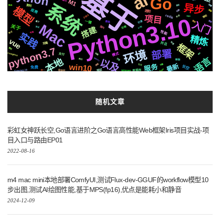
基于
ai
Go
M1
系统
异步
阻塞
爬虫
复刻
推送
模型
应用
切换
镜像
进阶
redis
2020
微软
项目
合成
Python3.10
https
入门
记录
一键
推荐
集群
属于
基础
Mac
关于
svg
国内
后端
协议
搭建
性能
格式
布局
实践
精炼
vue
并且
快速
克隆
框架
python3.7
遇到
各种
环境
部署
compose
模式
动画
模拟
支付
语言
本地
MacOs
页面
以及
简历
新版
最新
win10
流程
服务
字幕
社交
长空
免费
Apple
Golang1.18
自动化
面试
Whisper
数据库
统一
随机文章
彩虹女神跃长空,Go语言进阶之Go语言高性能Web框架Iris项目实战-项
目入口与路由EP01
2022-08-16
m4 mac mini本地部署ComfyUI,测试Flux-dev-GGUF的workflow模型10
步出图,测试AI绘图性能,基于MPS(fp16),优点是能耗小和静音
2024-12-09