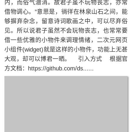
内，而俗气潜消。故君子虽不玩物丧志，亦常
借物调心。”意思是，徜徉在林泉山石之间，能
够摒弃杂念，留意诗词歌画之中，可以尽弃俗
见。所以说君子虽然不会玩物丧志，也常常要
借一些优雅的小物件来调理情绪，二次元网页
小组件(widget)就是这样的小物件，功能上无甚
大观，却可以博君一晒。 引入方式 根据官
方文档：https://github.com/ds......