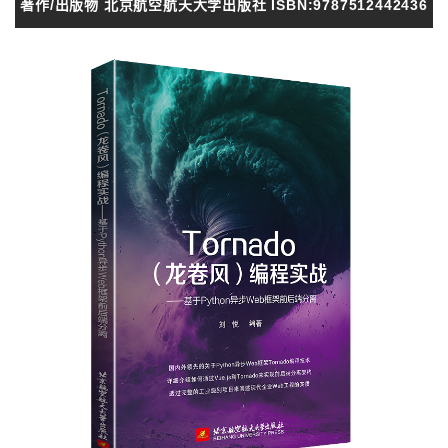
著作/出版物 北京航空航天大学出版社 ISBN:9787512442436