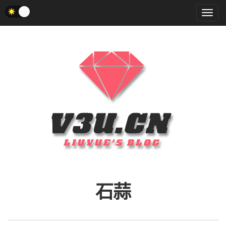
菜
单
石蒜