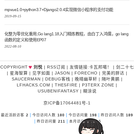
mpvue1.0+python3.7+Django2.0.4实现微信小程序的支付功能
2019-09-15
化整为零优化重用,Go lang1.18入门精炼教程，由白丁入鸿儒，go lang
函数的定义和使用EP07
2022-08-10
♥
COPYRIGHT
刘悦
|
RSS订阅
|
友情链接
:
卡瓦邦噶！
|
剑二十七
|
星海智算
|
见字如面
|
JASON
|
FORECHO
|
完美的胖达
|
SAUCERMAN
|
DEBUG客栈
|
晚晴幽草轩
|
隔叶黄鹂
|
LFHACKS.COM
|
THE5FIRE
|
P3TERX ZONE
|
USUBENIFANTASY
|
糊涂说
京ICP备17064481号-1
最近活跃访客
2
今日访问人数
180
今日访问量
198
昨日访问人数
189
昨日访问量
211
本月访问量
1,285