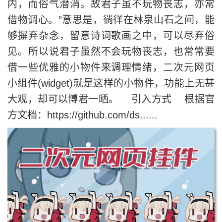
内，而俗气潜消。故君子虽不玩物丧志，亦常
借物调心。”意思是，徜徉在林泉山石之间，能
够摒弃杂念，留意诗词歌画之中，可以尽弃俗
见。所以说君子虽然不会玩物丧志，也常常要
借一些优雅的小物件来调理情绪，二次元网页
小组件(widget)就是这样的小物件，功能上无甚
大观，却可以博君一晒。 引入方式 根据官
方文档：https://github.com/ds......