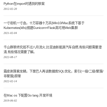
Python在import时遇到的惨案
2012-02-20
一寸宕机一寸血，十万容器十万兵|Win10/Mac系统下基于
Kubernetes(k8s)搭建Gunicorn+Flask高可用Web集群
2021-02-04
千山群翠终究抵不过八月流火,比亚迪新能源汽车自燃,有些问题需要澄
清,有些情况需要了解。
2022-08-17
霜皮剥落紫龙鳞，下里巴人再谈数据库SQL优化，索引(一级/二级/聚簇/
非聚簇)原理
2022-02-14
在Mac os 下配置Go lang 开发环境
2019-06-02