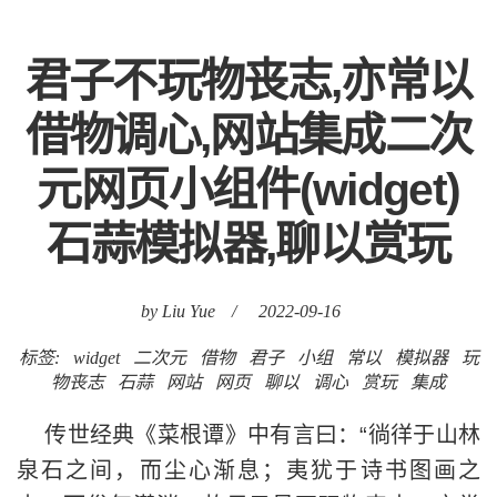
君子不玩物丧志,亦常以
借物调心,网站集成二次
元网页小组件(widget)
石蒜模拟器,聊以赏玩
by Liu Yue
/
2022-09-16
标签:
widget
二次元
借物
君子
小组
常以
模拟器
玩
物丧志
石蒜
网站
网页
聊以
调心
赏玩
集成
传世经典《菜根谭》中有言曰：“徜徉于山林
泉石之间，而尘心渐息；夷犹于诗书图画之