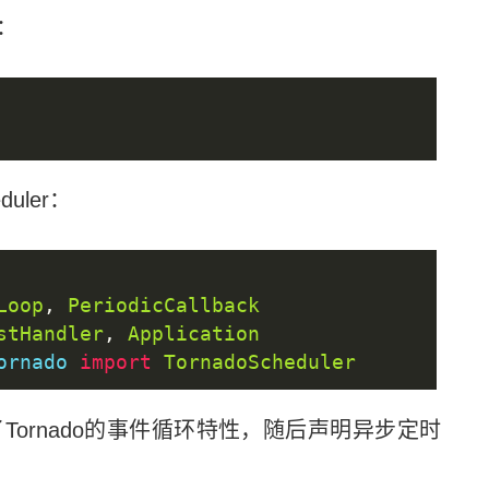
6：
uler：
  
Loop
,
PeriodicCallback
stHandler
,
Application
ornado 
import
TornadoScheduler
具备了Tornado的事件循环特性，随后声明异步定时