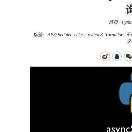
首页
-
Pyth
标签:
APScheduler
celery
python3
Tornado6
不
夕