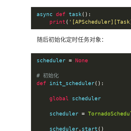
async 
def
 task
():
print
(
'[APScheduler][Task
随后初始化定时任务对象：
scheduler 
=
None
# 初始化
def
 init_scheduler
():
global
 scheduler
    scheduler 
=
TornadoSchedu
    scheduler
.
start
()