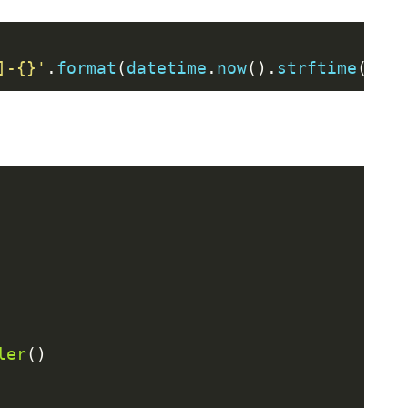
]-{}'
.
format
(
datetime
.
now
().
strftime
(
'%Y-
ler
()