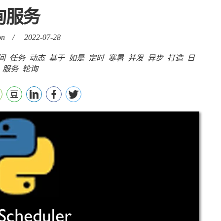
询服务
on
/
2022-07-28
间
任务
动态
基于
如是
定时
寒暑
并发
异步
打造
日
服务
轮询