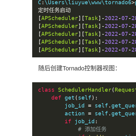
C
:
\Users\liuyue\www\tornado6
>
定时任务启动
[
APScheduler
][
Task
]-
2022
-
07
-
2
[
APScheduler
][
Task
]-
2022
-
07
-
2
[
APScheduler
][
Task
]-
2022
-
07
-
2
[
APScheduler
][
Task
]-
2022
-
07
-
2
[
APScheduler
][
Task
]-
2022
-
07
-
2
随后创建Tornado控制器视图：
class
SchedulerHandler
(
Reques
def
 get
(
self
):
        job_id 
=
 self
.
get_que
        action 
=
 self
.
get_que
if
 job_id
:
# 添加任务