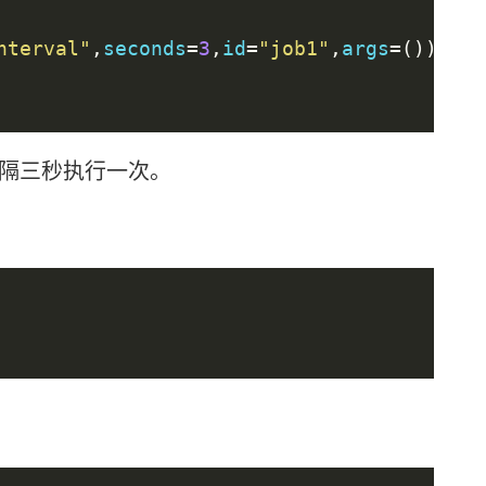
nterval"
,
seconds
=
3
,
id
=
"job1"
,
args
=())
隔三秒执行一次。