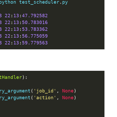
python test_scheduler
.
py
8
22
:
13
:
47.792582
8
22
:
13
:
50.783016
8
22
:
13
:
53.783362
8
22
:
13
:
56.775059
8
22
:
13
:
59.779563
tHandler
):
ry_argument
(
'job_id'
,
None
)
ry_argument
(
'action'
,
None
)