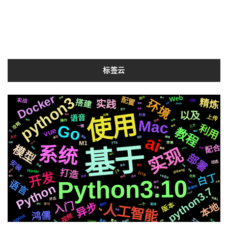
标签云
Docker
Web
python3
配置
动画
图片
属于
布局
实战
环境
精炼
搭建
实践
OS
绘图
存储
2020
镜像
机制
运行
需要
以及
使用
集群
后端
并发
上传
格式
语音
Mac
结构
阻塞
流程
爬虫
操作
攻略
Go
利用
三方
推送
一键
快速
教程
vue
协议
遇到
ai
基础
通过
前后
支付
编程
M1
celery
TTS
苹果
切换
基于
模型
配合
系统
实现
推荐
centos
微软
各种
部署
api
安装
动态
生成
svg
音色
原生
js
github
golang
打造
字幕
Django
开发
Iris
白丁
redis
响应
检测
芯片
聊天
统一
任务
Python3.10
语言
Apple
国内
页面
Python
数据库
python3.7
记录
简历
CSS3
识别
声音
机器人
并且
可用
入门
版本
异步
本地
制作
数据
人工智能
一个
情况
面试
学习
变量
场景
鸿儒
http
nginx
视频
文字
发布
深度
自动化
https
整合
复刻
合成
百度
ffmpeg
社交