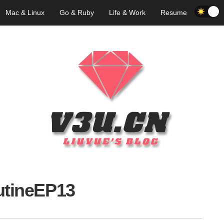
Mac & Linux
Go & Ruby
Life & Work
Resume
utineEP13