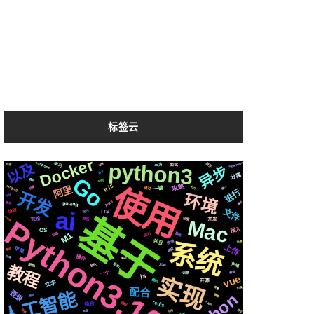
标签云
Docker
python3
compose
Selenium
以及
原生
推荐
学习
合成
三方
面试
异步
格式
分离
Go
svg
遇到
Iris
使用
攻略
ffmpeg
阿里
阻塞
社交
统一
通过
一键
进行
开发
环境
存储
2020
属于
golang
各种
ai
文件
国内
协程
TTS
基于
Python3.10
centos
进阶
深度
前后
Mac
并发
接入
OS
后端
运行
基础
M1
系统
检测
并且
场景
上传
苹果
响应
推送
操作
字幕
api
结构
克隆
音色
芯片
新版
教程
一个
需要
记录
vue
js
实现
微软
开源
文字
变量
切换
配合
登录
人工智能
镜像
数据
redis
编程
Apple
结合
动画
协议
声音
可用