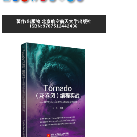
著作/出版物 北京航空航天大学出版社
ISBN:9787512442436