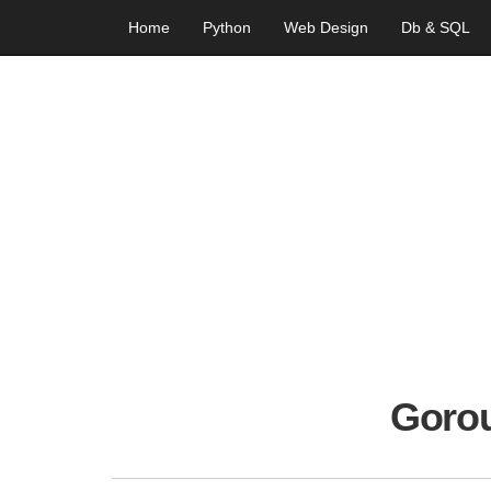
Home
Python
Web Design
Db & SQL
Goro