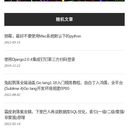
asyncio
新版
compose
可用
js2.6
Silicon
声音
io
随机文章
倒霉，最好不要使用Mac系统默认下的python
2012-03-15
使用Django2.0.4集成钉钉第三方扫码登录
2019-12-21
兔起鹘落全端涵盖,Go lang1.18入门精炼教程，由白丁入鸿儒，全平台
(Sublime 4)Go lang开发环境搭建EP00
2022-08-02
霜皮剥落紫龙鳞，下里巴人再谈数据库SQL优化，索引(一级/二级/聚簇/
非聚簇)原理
2022-02-14