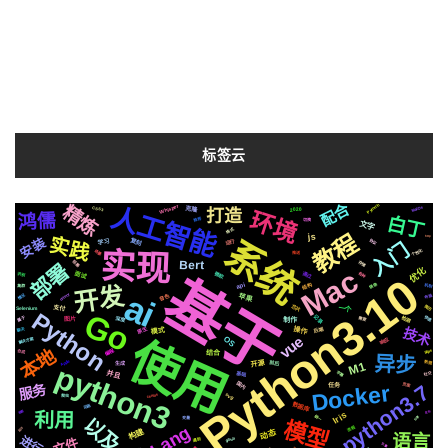
标签云
配合
精炼
Pytorch
人工智能
Whisper
MacOs
2020
CSS3
克隆
打造
环境
鸿儒
白丁
推荐
切换
文字
格式
教程
js
系统
实践
http
安装
协议
运行
复刻
学习
入门
实现
个性化
场景
推送
Bert
阻塞
存储
部署
Mac
优化
Python3.10
基于
微软
通过
各种
面试
识别
结构
开发
镜像
api
机制
集群
ai
celery
苹果
音色
情况
布局
芯片
简历
一个
支付
Selenium
Go
Python
记录
检测
属于
快速
深度
需要
制作
图片
技术
原生
后端
操作
模式
聊天
使用
vue
OS
响应
解决方案
本地
编程
https
合成
结合
异步
Apple
开源
前后
数据
生成
M1
python3
并且
字幕
基础
社交
Docker
国内
服务
页面
python3.7
任务
svg
centos
爬虫
数据库
动画
利用
绘图
发布
Iris
统一
分享
以及
变量
模型
Lang
流程
设计
构建
动态
语言
进行
文件
github
遇到
矢量