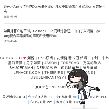
还在用Alpine作为你Docker的Python开发基础镜像？其实Ubuntu更好一
点
2020-09-03
兼容并蓄广纳百川，Go lang1.18入门精炼教程，由白丁入鸿儒，go
lang复合容器类型的声明和使用EP04
2022-08-07
♥
COPYRIGHT
刘悦
|
RSS订阅
|
友情链接
:
卡瓦邦噶！
|
剑二十七
|
星海智算
|
见字如面
|
JASON
|
FORECHO
|
完美的胖达
|
SAUCERMAN
|
DEBUG客栈
|
晚晴幽草轩
|
隔叶黄鹂
|
LFHACKS.COM
|
THE5FIRE
|
P3TERX ZONE
|
USUBENIFANTASY
|
糊涂说
京ICP备17064481号-1
最近活跃访客
3
今日访问人数
89
今日访问量
90
昨日访问人数
193
昨日访问量
221
本月访问量
1,631