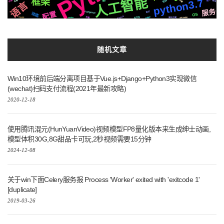
人工智能
框架
python3.7
生成
阻塞
切换
简历
爬虫
各种
统一
语言
服务
compose
配置
格式
动态
OS
Pytorch
Apple
场景
CSS3
支付宝
Tornado6
解决方案
centos
随机文章
Win10环境前后端分离项目基于Vue.js+Django+Python3实现微信
(wechat)扫码支付流程(2021年最新攻略)
2020-12-18
使用腾讯混元(HunYuanVideo)视频模型FP8量化版本来生成绅士动画,
模型体积30G,8G甜品卡可玩,2秒视频需要15分钟
2024-12-08
关于win下面Celery服务报 Process 'Worker' exited with 'exitcode 1'
[duplicate]
2019-03-26