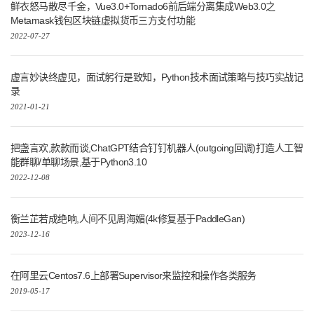
鲜衣怒马散尽千金，Vue3.0+Tornado6前后端分离集成Web3.0之
Metamask钱包区块链虚拟货币三方支付功能
2022-07-27
虚言妙诀终虚见，面试躬行是致知，Python技术面试策略与技巧实战记
录
2021-01-21
把盏言欢,款款而谈,ChatGPT结合钉钉机器人(outgoing回调)打造人工智
能群聊/单聊场景,基于Python3.10
2022-12-08
衡兰芷若成绝响,人间不见周海媚(4k修复基于PaddleGan)
2023-12-16
在阿里云Centos7.6上部署Supervisor来监控和操作各类服务
2019-05-17