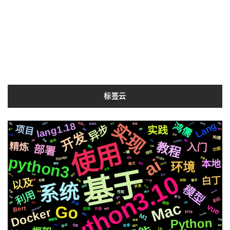
标签云
实现
Lang
lang1.18
鸿儒
Silicon
机器人
协议
聊天
个性化
github
自动化
社交
新版
异步
项目
实践
机制
流程
属于
情况
开发
推送
动画
构建
ffmpeg
数据
需要
https
复刻
推荐
使用
教程
入门
精炼
部署
基础
页面
功能
结合
一键
python3
后端
redis
ai
Django
原生
本地
环境
2020
音色
模式
微软
基于
深度
Python3.10
运行
celery
芯片
布局
白丁
以及
结构
一个
集群
整合
克隆
协程
系统
模型
svg
编程
并发
利用
MacOs
变量
通过
快速
性能
字幕
api
学习
彩虹
Mac
并且
记录
进阶
镜像
识别
可用
vue
Go
Bert
Selenium
Docker
响应
应用
开源
Iris
Tornado
前后
M1
Python
数据库
存储
检测
苹果
面试
任务
国内
声音
遇到
js