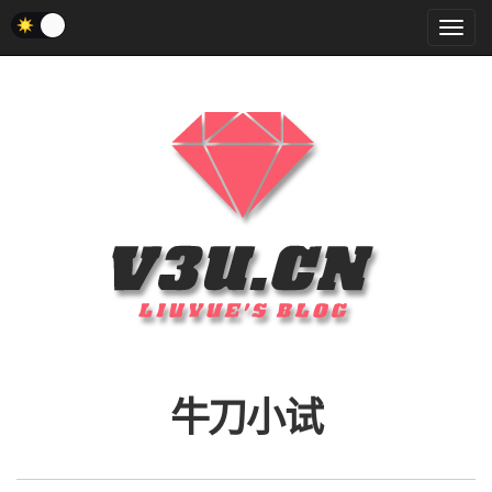
菜
单
牛刀小试