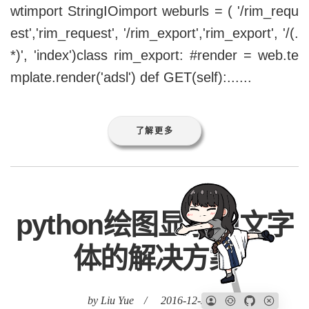
wtimport StringIOimport weburls = ( '/rim_requ
est','rim_request', '/rim_export','rim_export', '/(.
*)', 'index')class rim_export: #render = web.te
mplate.render('adsl') def GET(self):......
了解更多
python绘图显示中文字
体的解决方案
by Liu Yue
/
2016-12-27