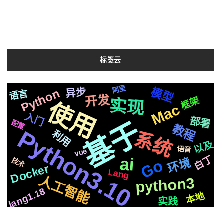
标签云
centos
个性化
2020
Web
进行
文件
阿里
Selenium
Bert
模型
异步
Python
语言
社交
声音
开发
框架
实现
并发
使用
数据库
Mac
代码
机制
流程
问题
分离
结合
入门
数据
Iris
部署
M1
原生
基于
复刻
配置
页面
操作
检测
教程
Python3.10
性能
后端
识别
三方
苹果
利用
系统
api
ffmpeg
构建
功能
制作
以及
快速
js
通过
语音
vue
记录
运行
编程
svg
一个
OS
ai
白丁
新版
前后
微软
平台
环境
Go
技术
芯片
深度
整合
音色
Docker
生成
https
Lang
结构
克隆
基础
简历
人工智能
python3
支付
可用
任务
学习
集群
集成
Win11
图片
布局
国内
Pytorch
lang1.18
本地
compose
实践
版本
最新
动态
响应
MacOs
机器人
支付宝