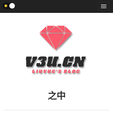
菜
单
之中