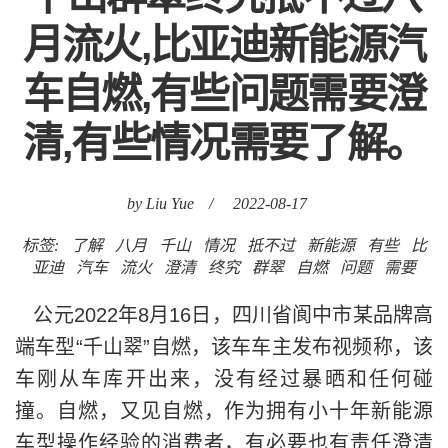
月流火,比亚迪新能源汽
车自燃,有些问题需要澄
清,有些情况需要了解。
by Liu Yue
/
2022-08-17
标签:
了解
八月
千山
情况
抵不过
新能源
有些
比
亚迪
汽车
流火
澄清
终究
群翠
自燃
问题
需要
公元2022年8月16日，四川省阆中市某品牌高
端车型“千山翠”自燃，该车车主发布视频称，该
车刚从车库开出来，没有经过暴晒和任何碰
撞。自燃，又见自燃，作为拥有小十年新能源
车型操作经验的消费者，有必要也有责任澄清