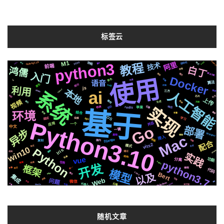
标签云
M1
Pytorch
阿里
Golang1.18
python3
2020
格式
分布式
教程
自动化
2021
协程
技术
属于
静态
前端
白丁
鸿儒
流程
入门
解决方案
简历
爬虫
Docker
使用
音色
切换
场景
io
语音
算法
原生
运行
svg
存储
利用
js
本地
celery
ai
系统
github
需要
人工智能
三方
社交
识别
芯片
上传
视频
微软
各种
聊天
生成
页面
实现
前后
检测
记录
响应
redis
苹果
基于
环境
推荐
集群
结合
变量
OS
学习
api
面试
深度
Python3.10
并且
应用
一个
Go
中文
部署
一键
异步
Whisper
Mac
基础
镜像
接入
Django
新版
动画
国内
复刻
配合
vits2
模式
合成
协议
win10
Python
Iris
centos
遇到
通过
机制
实践
阻塞
结构
vue
功能
分离
python3.7
Apple
任务
快速
数据
开发
框架
统一
字幕
推送
编程
代码
模型
CSS3
Bert
情况
以及
https
集成
Web
声音
可用
问题
微信
原理
模拟
Selenium
Silicon
后端
机器人
布局
矢量
MacOs
支付宝
随机文章