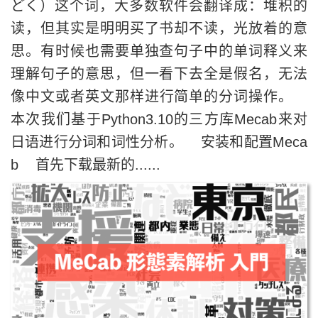
どく）这个词，大多数软件会翻译成：堆积的
读，但其实是明明买了书却不读，光放着的意
思。有时候也需要单独查句子中的单词释义来
理解句子的意思，但一看下去全是假名，无法
像中文或者英文那样进行简单的分词操作。
本次我们基于Python3.10的三方库Mecab来对
日语进行分词和词性分析。 安装和配置Meca
b 首先下载最新的......