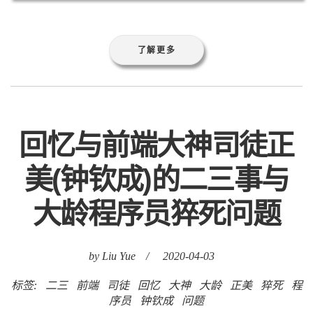
了解更多
回忆与前端大神司徒正
美(钟钦成)的二三事与
大龄程序员猝死问题
by Liu Yue
/
2020-04-03
标签:
二三
前端
司徒
回忆
大神
大龄
正美
猝死
程
序员
钟钦成
问题