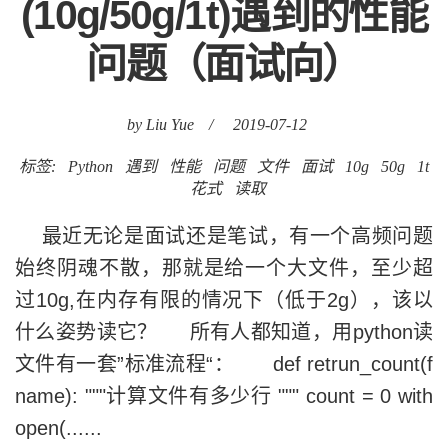
(10g/50g/1t)遇到的性能
问题（面试向）
by Liu Yue
/
2019-07-12
标签:
Python
遇到
性能
问题
文件
面试
10g
50g
1t
花式
读取
最近无论是面试还是笔试，有一个高频问题
始终阴魂不散，那就是给一个大文件，至少超
过10g,在内存有限的情况下（低于2g），该以
什么姿势读它？ 所有人都知道，用python读
文件有一套”标准流程“： def retrun_count(f
name): """计算文件有多少行 """ count = 0 with
open(......