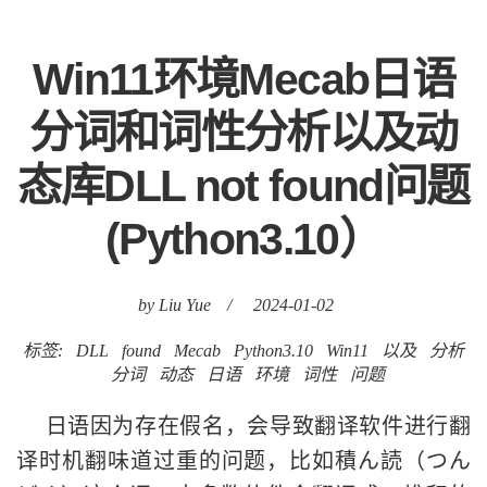
Win11环境Mecab日语
分词和词性分析以及动
态库DLL not found问题
(Python3.10）
by Liu Yue
/
2024-01-02
标签:
DLL
found
Mecab
Python3.10
Win11
以及
分析
分词
动态
日语
环境
词性
问题
日语因为存在假名，会导致翻译软件进行翻
译时机翻味道过重的问题，比如積ん読（つん