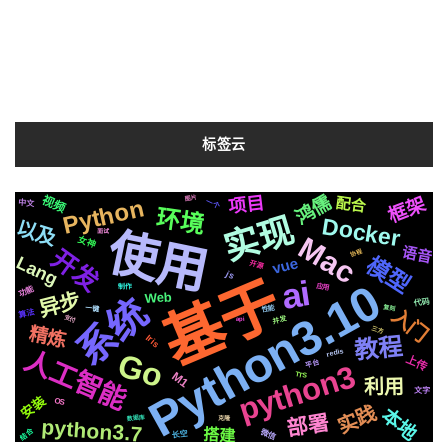
标签云
Whisper
鸿儒
视频
项目
Selenium
统一
框架
Python
变量
字幕
机制
Tornado6
配合
图片
Golang1.18
一个
中文
镜像
环境
实现
Docker
切换
存储
以及
情况
阻塞
https
使用
格式
属于
布局
CSS3
面试
Mac
女神
语音
开发
celery
运行
协程
基础
快速
MacOs
Lang
模型
vue
开源
生成
js
微软
基于
各种
ai
Python3.10
记录
检测
应用
后端
制作
io
功能
异步
Web
系统
声音
响应
国内
代码
性能
前后
svg
一键
复刻
入门
算法
芯片
并发
集群
支付
api
精炼
三方
场景
通过
教程
Iris
深度
推荐
人工智能
编程
结构
自动化
redis
Apple
Go
简历
上传
平台
python3
爬虫
推送
M1
TTS
协议
利用
centos
文字
遇到
聊天
数据
安装
OS
原生
实践
页面
合成
支付宝
可用
识别
需要
本地
部署
个性化
新版
流程
方案
数据库
克隆
python3.7
搭建
微信
结合
长空
钱包
Tornado
2020
Pytorch
github
社交
音色
动画