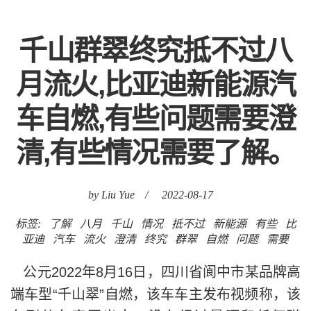
千山群翠终究抵不过八
月流火,比亚迪新能源汽
车自燃,有些问题需要澄
清,有些情况需要了解。
by Liu Yue
/
2022-08-17
标签:
了解
八月
千山
情况
抵不过
新能源
有些
比
亚迪
汽车
流火
澄清
终究
群翠
自燃
问题
需要
公元2022年8月16日，四川省阆中市某品牌高
端车型“千山翠”自燃，该车车主发布视频称，该