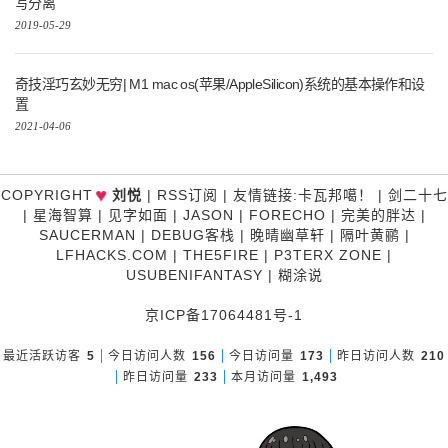
写分离
2019-05-29
奇技淫巧玄妙无穷| M1 mac os(苹果/AppleSilicon)系统的基本操作和设
置
2021-04-06
♥
COPYRIGHT
刘悦
|
RSS订阅
|
友情链接
:
卡瓦邦噶！
|
剑二十七
|
星海智算
|
见字如面
|
JASON
|
FORECHO
|
完美的胖达
|
SAUCERMAN
|
DEBUG客栈
|
晚晴幽草轩
|
隔叶黄鹂
|
LFHACKS.COM
|
THE5FIRE
|
P3TERX ZONE
|
USUBENIFANTASY
|
糊涂说
京ICP备17064481号-1
最近活跃访客
5
今日访问人数
156
今日访问量
173
昨日访问人数
210
昨日访问量
233
本月访问量
1,493