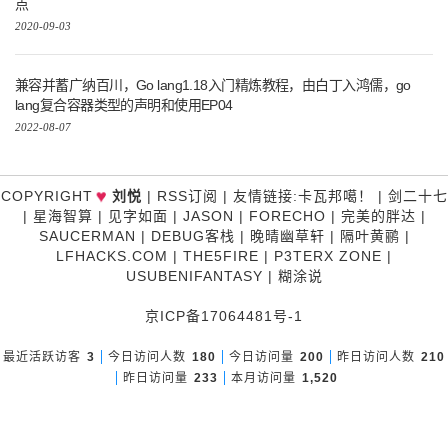
点
2020-09-03
兼容并蓄广纳百川，Go lang1.18入门精炼教程，由白丁入鸿儒，go
lang复合容器类型的声明和使用EP04
2022-08-07
♥
COPYRIGHT
刘悦
|
RSS订阅
|
友情链接
:
卡瓦邦噶！
|
剑二十七
|
星海智算
|
见字如面
|
JASON
|
FORECHO
|
完美的胖达
|
SAUCERMAN
|
DEBUG客栈
|
晚晴幽草轩
|
隔叶黄鹂
|
LFHACKS.COM
|
THE5FIRE
|
P3TERX ZONE
|
USUBENIFANTASY
|
糊涂说
京ICP备17064481号-1
最近活跃访客
3
今日访问人数
180
今日访问量
200
昨日访问人数
210
昨日访问量
233
本月访问量
1,520