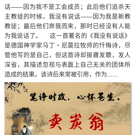
话——因为我不是工会成员；此后他们追杀天
主教徒的时候，我没有说话——因为我是新教
教徒；最后他们奔我而来，那时已经没有人能
为我说话了。 这一首著名的《我没有说话》
是德国神学家马丁・尼莫拉牧师的忏悔诗，尽
管他写的是自己，但这首诗却振聋发聩，发人
深省，其描述忽视与表面上自己无关的团体所
造成的结果。该诗后来常被引用，作为......