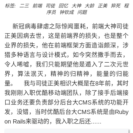
标签:
二三
前端
司徒
回忆
大神
大龄
正美
猝死
程
序员
钟钦成
问题
新冠病毒肆虐之际惊闻噩耗，前端大神司徒
正美因病去世，这是前端界的损失，也是整个
业界的损失，他在前端框架方面造诣颇深，涉
猎多种语言与设计模式，如今突然撒手而去，
令人唏嘘，我们只能期望他是遁入了二次元世
界，算法泯灭，精神的归精神，能量的归能
量。 我与司徒正美相识大概是在8年前，其时
我刚刚入职优酷移动端团队，除了接手后端接
口业务还要负责部分后台大CMS系统的功能开
发，没错，当时优酷后台大CMS系统是由Ruby
on Rails来驱动的，我入职之后还......