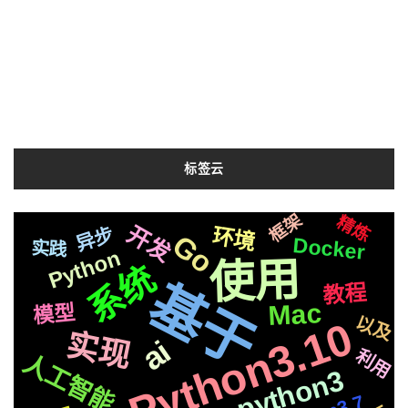
标签云
mysql
框架
Whisper
最新
精炼
机器人
后端
Silicon
协程
服务
安装
声音
io
性能
进阶
开发
异步
环境
流程
Go
快速
Docker
compose
文字
实践
数据库
页面
统一
Python
遇到
三方
使用
Bert
系统
阿里
生成
并且
数据
搭建
分离
通过
基于
教程
爬虫
协议
构建
CSS3
任务
2020
Mac
模型
响应
新版
redis
动画
苹果
以及
可用
布局
切换
复刻
Python3.10
js
芯片
合成
制作
实现
打造
运行
ai
集群
国内
api
结合
原生
前后
基础
深度
检测
利用
人工智能
svg
M1
微软
简历
ffmpeg
一键
MacOs
音色
记录
编程
python3
vue
结构
并发
应用
情况
存储
接入
配置
各种
OS
Tornado6
属于
https
社交