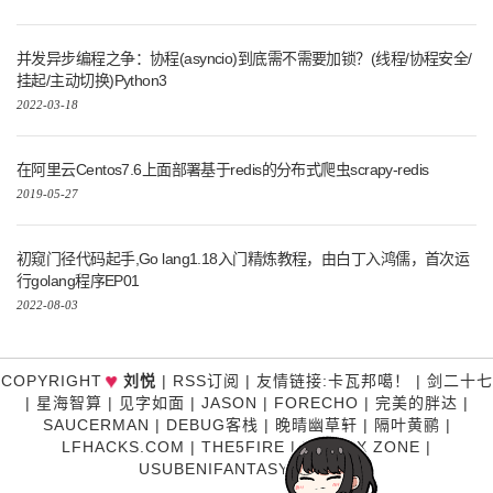
并发异步编程之争：协程(asyncio)到底需不需要加锁？(线程/协程安全/
挂起/主动切换)Python3
2022-03-18
在阿里云Centos7.6上面部署基于redis的分布式爬虫scrapy-redis
2019-05-27
初窥门径代码起手,Go lang1.18入门精炼教程，由白丁入鸿儒，首次运
行golang程序EP01
2022-08-03
♥
COPYRIGHT
刘悦
|
RSS订阅
|
友情链接
:
卡瓦邦噶！
|
剑二十七
|
星海智算
|
见字如面
|
JASON
|
FORECHO
|
完美的胖达
|
SAUCERMAN
|
DEBUG客栈
|
晚晴幽草轩
|
隔叶黄鹂
|
LFHACKS.COM
|
THE5FIRE
|
P3TERX ZONE
|
USUBENIFANTASY
|
糊涂说