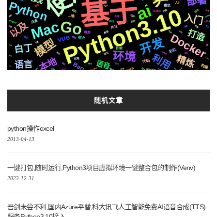
部署
基于
Python
js
ai
新版
模式
api
Python3.10
音色
记录
前后
动画
redis
入门
芯片
各种
github
生成
一键
Go
Mac
ffmpeg
开源
检测
运行
CSS3
以及
并且
阻塞
切换
情况
需要
打造
基础
可用
机制
进阶
Docker
vue
微软
原生
结合
开发
模型
字幕
白丁
播放
迁移
性能
彩虹
环境
celery
通过
推送
快速
利用
精炼
进化
本地
EP01
克隆
代码
语音
语言
Bert
遇到
社交
格式
构建
技巧
Whisper
编辑器
深度
响应
AppleSilicon
存储
Selenium
https
识别
Silicon
云端
语法
函数
随机文章
python操作excel
2013-04-13
一键打包,随时运行,Python3项目虚拟环境一键整合包的制作(Venv)
2023-12-31
吾剑未尝不利,国内Azure平替,科大讯飞人工智能免费AI语音合成(TTS)
服务Python3.10接入