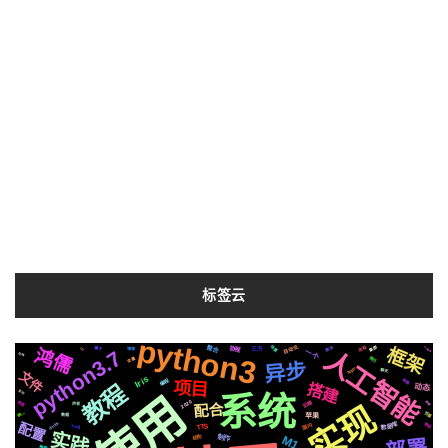
标签云
python3
自动化
场景
整合
框架
集群
流程
爬虫
鸿儒
协程
属于
红袖添香
io
镜像
三方
人工智能
python3.7
一个
在线
变量
简历
异步
Apple
聊天
文件
Iris
编程
布局
项目
教程
搭建
动态
使用
定时
系统
2020
后端
实现
合成
原理
配合
声音
页面
统一
苹果
数据
配置
centos
国内
数据库
协议
TTS
svg
实践
制作
结构
M1
推荐