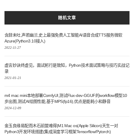
随机文章
含辞未吐,声若幽兰,史上最强免费人工智能AI语音合成TTS服务微软
Azure(Python3.10接入)
2022-11-27
虚言妙诀终虚见，面试躬行是致知，Python技术面试策略与技巧实战记
录
2021-01-21
m4 mac mini本地部署ComfyUI,测试Flux-dev-GGUF的workflow模型10
步出图,测试AI绘图性能,基于MPS(fp16),优点是能耗小和静音
2024-12-09
金玉良缘易配而木石前盟难得|M1 Mac os(Apple Silicon)天生一对
Python3开发环境搭建(集成深度学习框架Tensorflow/Pytorch)