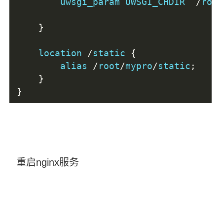
        uwsgi_param UWSGI_CHDIR  
/
roo
}
    location 
/
static 
{
        alias 
/
root
/
mypro
/
static
;
}
}
重启nginx服务