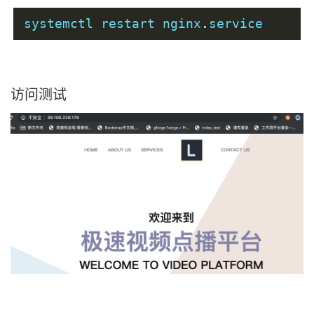
systemctl restart nginx
.
service
访问测试