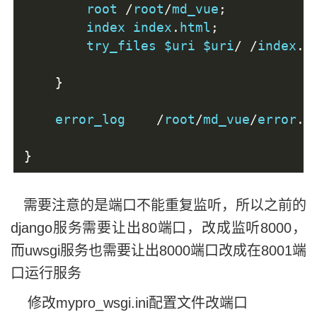
        root 
/
root
/
md_vue
;
        index index
.
html
;
        try_files $uri $uri
/
/
index
.
h
}
    error_log    
/
root
/
md_vue
/
error
.
l
}
需要注意的是端口不能重复监听，所以之前的
django服务需要让出80端口，改成监听8000，
而uwsgi服务也需要让出8000端口改成在8001端
口运行服务
修改mypro_wsgi.ini配置文件改端口