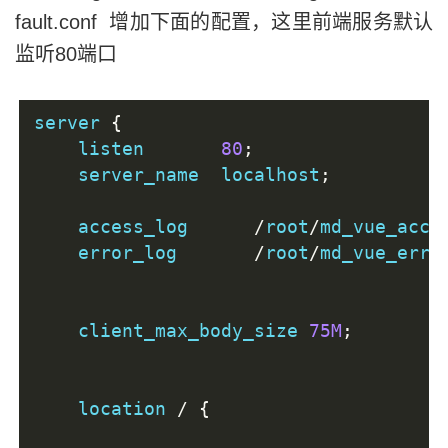
fault.conf 增加下面的配置，这里前端服务默认
监听80端口
server 
{
    listen       
80
;
    server_name  localhost
;
    access_log      
/
root
/
md_vue_acce
    error_log       
/
root
/
md_vue_erro
    client_max_body_size 
75M
;
    location 
/
{