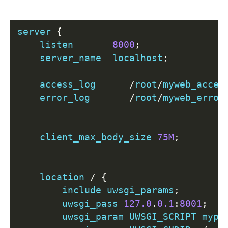
server 
{
    listen       
8000
;
    server_name  localhost
;
    access_log      
/
root
/
myweb_acces
    error_log       
/
root
/
myweb_error
    client_max_body_size 
75M
;
    location 
/
{
        include uwsgi_params
;
        uwsgi_pass 
127.0
.
0.1
:
8001
;
        uwsgi_param UWSGI_SCRIPT mypr