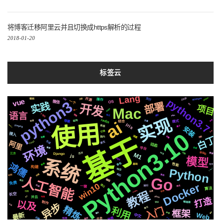
将博客迁移阿里云并且切换成https解析的过程
2018-01-20
标签云
Lang
Silicon
2020
Whisper
识别
开源
vue
python3.7
支付
操作
页面
微软
python3
一个
微信
OS
部署
实践
开发
设计
项目
Mac
Apple
统一
语言
个性化
镜像
遇到
格式
https
实现
redis
ai
苹果
变量
结构
转换
模式
快速
结合
使用
Iris
Async
ffmpeg
新版
属于
安装
Python3.10
celery
记录
百度
接入
基于
深度
字幕
白丁
流程
国内
阻塞
阿里
生成
CSS3
原生
动态
环境
平台
合成
需要
自动化
svg
切换
芯片
数据
Django
M1
三方
js
模型
系统
api
鸿儒
性能
音色
推荐
基础
社交
构建
Python
Linux
响应
前后
存储
机制
推送
Go
人工智能
编程
简历
免费
Docker
win10
通过
动画
爬虫
运行
一键
算法
centos
各种
场景
教程
可用
长空
github
员工
并且
布局
打造
以及
制作
编辑器
协议
异步
绘图
精炼
情况
利用
入门
框架
聊天
事件
Web
最新
声音
中文
后端
协程
全栈
集群
任务
检测