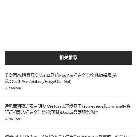
相关推荐
千姿百态,瞬息万变,Win11系统NeoVim打造全能/全栈编辑器(前
端/Css/Js/Vue/Golang/Ruby/ChatGpt)
2023-02-01
远见而明察近观若明火|Centos7.6环境基于Prometheus和Grafana结合
钉钉机器人打造全时监控(预警)Docker容器服务系统
2020-12-06
海纳百川无所不容，Win10环境下使用Docker容器式部署前后端分离项