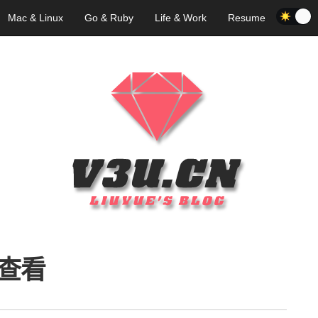
Mac & Linux
Go & Ruby
Life & Work
Resume
查看