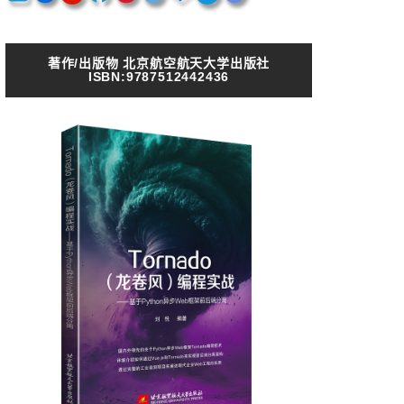
著作/出版物 北京航空航天大学出版社
ISBN:9787512442436