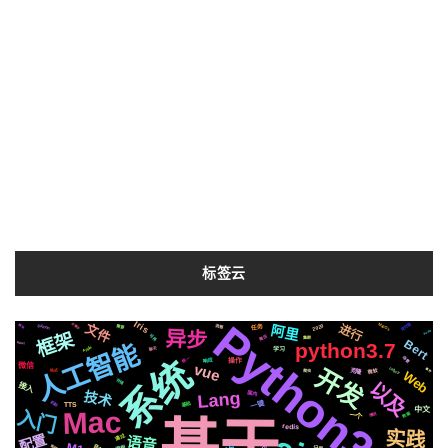
标签云
Python3.10
Iris
支付宝
文件
MacOs
2020
关键字
进行
Silicon
阿里
需要
模拟
流程
任务
异步
Azure
框架
可用
简历
集群
Bert
人工智能
python3.7
EP01
Apple
聊天
学习
系统
场景
统一
响应
操作
vue
微信
开发
celery
微软
克隆
事件
格式
爬虫
Web
存储
以及
接入
Lang
国内
技术
一键
机制
基础
TTS
中文
Mac
入门
数据
一个
情况
基于
redis
实践
配置
通过
语音
js
音色
编程
布局
记录