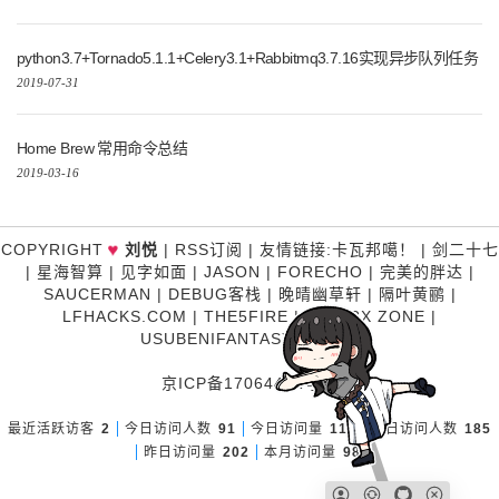
python3.7+Tornado5.1.1+Celery3.1+Rabbitmq3.7.16实现异步队列任务
2019-07-31
Home Brew 常用命令总结
2019-03-16
COPYRIGHT
刘悦
|
RSS订阅
|
友情链接
:
卡瓦邦噶！
|
剑二十七
♥
|
星海智算
|
见字如面
|
JASON
|
FORECHO
|
完美的胖达
|
SAUCERMAN
|
DEBUG客栈
|
晚晴幽草轩
|
隔叶黄鹂
|
LFHACKS.COM
|
THE5FIRE
|
P3TERX ZONE
|
USUBENIFANTASY
|
糊涂说
京ICP备17064481号-1
最近活跃访客
2
今日访问人数
91
今日访问量
113
昨日访问人数
185
昨日访问量
202
本月访问量
989