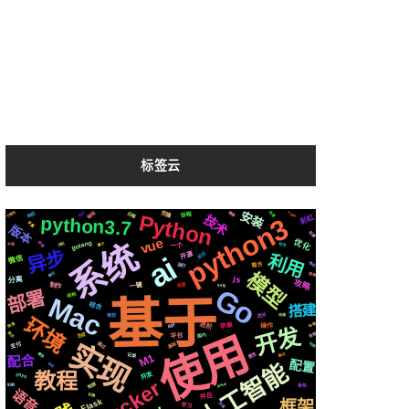
标签云
安装
编程
个性化
响应
后端
Apple
场景
格式
需要
克隆
Python
协程
技术
python3
彩虹
python3.7
变量
版本
阻塞
vue
优化
系统
golang
声音
社交
识别
属于
一个
字幕
异步
前后
开源
ai
利用
微信
运行
推送
整合
模型
情况
数据
js
分离
攻略
制作
深度
一键
svg
Go
部署
结构
Mac
基于
结合
搭建
芯片
微软
动画
环境
进阶
布局
快速
苹果
api
操作
开发
使用
简历
生成
流程
平台
国内
实现
基础
通过
可用
支付
原生
爬虫
记录
M1
聊天
配合
配置
人工智能
协议
教程
并发
2020
Docker
检测
github
音色
机制
语音
并且
切换
Flask
框架
页面
学习