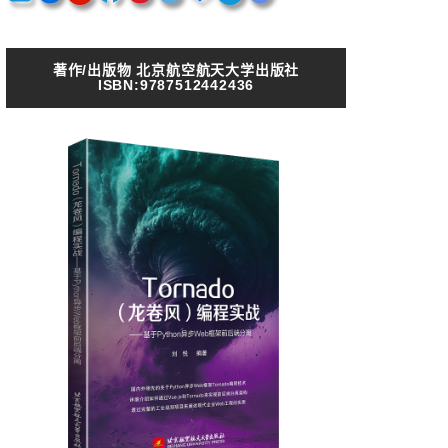
著作/出版物 北京航空航天大学出版社
ISBN:9787512442436