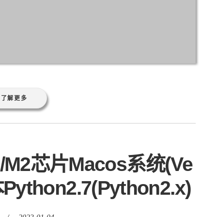
M2芯片Macos系统(Ve
thon2.7(Python2.x)
/
2023-01-04
ntura
古早
安装
新版
新瓶
旧酒
版本
系统
芯片
重要指标，它是指一个新的系统或者软件能够
意味着旧系统或软件可以在新系统或软件中使
高软件或系统的可用性非常重要，因为它允许
用新系统或软件。 我们知道MacOS系统从M
Python2，更不消说最新的Ventura13.1了，但
....