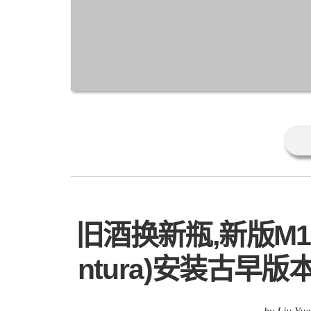
旧酒换新瓶,新版M1/
ntura)安装古早版本Py
by Liu Yue
标签:
M1
M2
MacOs
Python2
python2.7
Ve
向下兼容特性是软件开发系统的一个
与旧的系统或软件兼容并正常运行。这
用，而不会出现问题。向下兼容对于提
用户在不更换旧系统或软件的情况下使
onterey12.3版本起就移除了系统内置的
有时候我们依然需要古早版本的Python2...