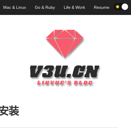
Mac & Linux
Go & Ruby
Life & Work
Resume
安装