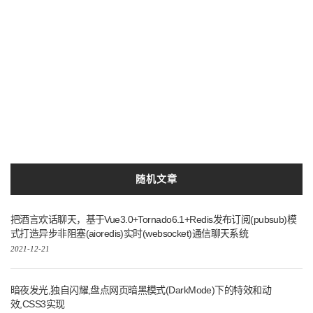
随机文章
把酒言欢话聊天，基于Vue3.0+Tornado6.1+Redis发布订阅(pubsub)模
式打造异步非阻塞(aioredis)实时(websocket)通信聊天系统
2021-12-21
暗夜发光,独自闪耀,盘点网页暗黑模式(DarkMode)下的特效和动
效,CSS3实现