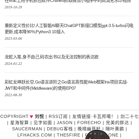
在Mac上用手机抓包软件Charles抓取微信小程序中的高清无水印视频
2019-10-29
重新定义性价比!人工智能AI聊天ChatGPT新接口模型gpt-3.5-turbo闪电
更新,成本降90%,Python3.10接入
2023-03-06
龙蛇入笔,身不由己,码农出书以及无法控制的表达欲
2024-01-22
彩虹女神跃长空,Go语言进阶之Go语言高性能Web框架Iris项目实战-
JWT和中间件(Middleware)的使用EP07
2022-08-30
♥
COPYRIGHT
刘悦
|
RSS订阅
|
友情链接
:
卡瓦邦噶！
|
剑二十七
|
星海智算
|
见字如面
|
JASON
|
FORECHO
|
完美的胖达
|
SAUCERMAN
|
DEBUG客栈
|
晚晴幽草轩
|
隔叶黄鹂
|
LFHACKS.COM
|
THE5FIRE
|
P3TERX ZONE
|