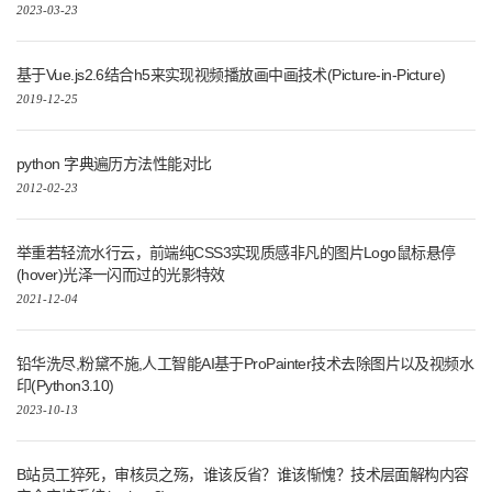
2023-03-23
基于Vue.js2.6结合h5来实现视频播放画中画技术(Picture-in-Picture)
2019-12-25
python 字典遍历方法性能对比
2012-02-23
举重若轻流水行云，前端纯CSS3实现质感非凡的图片Logo鼠标悬停
(hover)光泽一闪而过的光影特效
2021-12-04
铅华洗尽,粉黛不施,人工智能AI基于ProPainter技术去除图片以及视频水
印(Python3.10)
2023-10-13
B站员工猝死，审核员之殇，谁该反省？谁该惭愧？技术层面解构内容