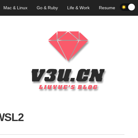
Mac & Linux
Go & Ruby
Life & Work
Resume
WSL2