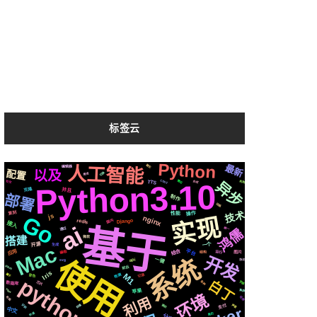
标签云
Python
最新
聊天
人工智能
编辑器
以及
配置
切换
爬虫
CSS3
情况
异步
TTS
机制
合成
社交
Python3.10
克隆
并且
部署
制作
动画
技术
复刻
操作
性能
Go
js
实现
nginx
国内
redis
Django
接入
ai
基于
通过
统一
鸿儒
微软
搭建
开源
一个
生成
Mac
平台
结合
应用
编程
运行
结构
图片
开发
系统
使用
一键
svg
api
协议
github
前后
Iris
检测
M1
记录
属于
音色
python3
白丁
芯片
各种
页面
数据库
https
苹果
集群
环境
利用
可用
布局
存储
识别
支付
声音
遇到
中文
快速
简历