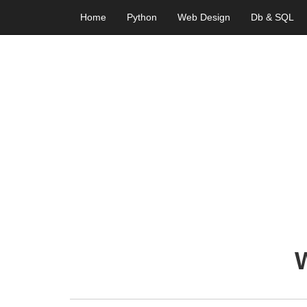
Home
Python
Web Design
Db & SQL