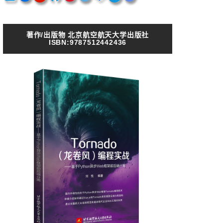
著作/出版物 北京航空航天大学出版社
ISBN:9787512442436