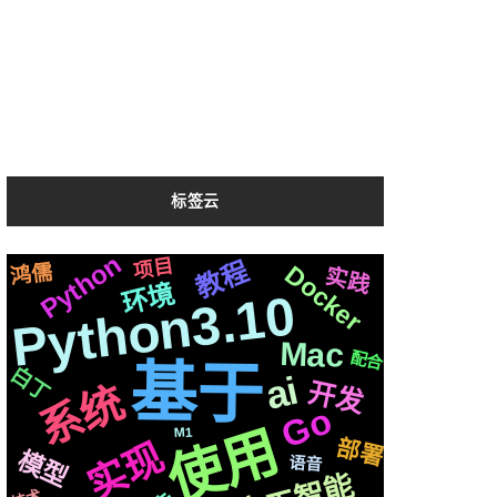
标签云
Python
Whisper
自动化
项目
遇到
变量
统一
机器人
方案
复刻
各种
教程
支付
鸿儒
Docker
实践
镜像
存储
布局
中文
公司
环境
快速
Python3.10
一个
CSS3
协议
动画
celery
彩虹
合成
三方
前后
属于
识别
操作
芯片
阻塞
Iris
克隆
https
Mac
Ruby
运行
配合
记录
结构
开源
基于
白丁
编程
生成
进阶
ai
js
开发
爬虫
深度
系统
整合
2020
情况
api
社交
数据
OS
Go
基础
格式
分离
后端
音色
页面
微信
使用
M1
svg
微软
结合
国内
机制
并且
部署
实现
redis
需要
制作
性能
原生
模型
模式
切换
集群
语音
推荐
centos
图片
io
聊天
流程
功能
推送
简历
可用