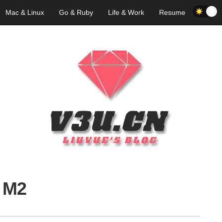
Mac & Linux
Go & Ruby
Life & Work
Resume
M2