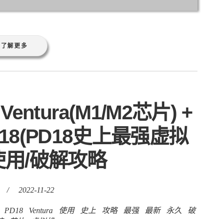
使用/破解攻略
/
2022-11-22
PD18
Ventura
使用
史上
攻略
最强
最新
永久
破
统
芯片
虚拟机
e、VirtualBox、Utm等虚拟机大神群英荟
ls怅惘抬头，缓缓逡巡，睥睨群小，目光到处，无人
一位王者，非Parallels不能领袖群伦，毕
价格略高，但这也并非是Parallels的错，
力层面能和Parallels抗衡，本次我们在最