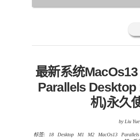
机)永久
by Liu Yue
标签:
18
Desktop
M1
M2
MacOs13
Parallels
解
系
众神殿内，高朋满座，胜友如云，Vmwar
萃，只见位于C位王座上的Paralle
敢抬头对视。 是的，如果说虚拟机领域有
竟大厂背书，功能满格，美中不足之处就是
因为市场上没有任何一款虚拟机产品在产品
新的MacOs13......