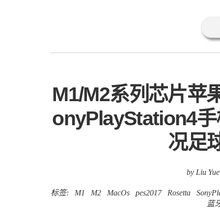
M1/M2系列芯片苹
onyPlayStation
况足球
by Liu Yue
标签:
M1
M2
MacOs
pes2017
Rosetta
SonyPl
蓝