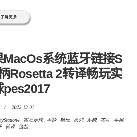
了解更多
果MacOs系统蓝牙链接S
4手柄Rosetta 2转译畅玩实
pes2017
/
2022-12-01
ayStation4
实况足球
手柄
畅玩
系列
系统
芯片
苹果
牙
转译
链接