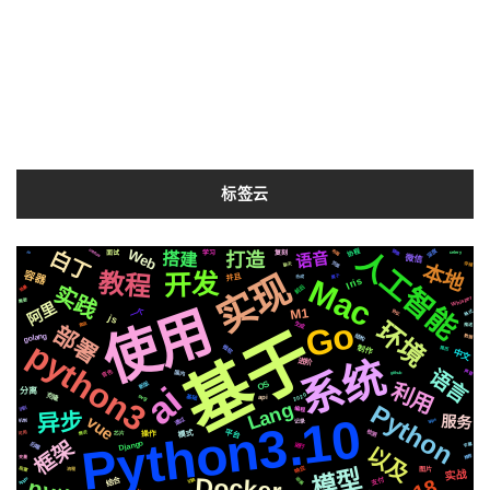
标签云
人工智能
深度
Web
centos
白丁
布局
镜像
协程
语音
io
celery
打造
学习
搭建
面试
复刻
微信
页面
本地
存储
聊天
实现
教程
容器
开发
并且
属于
Mac
合成
Iris
实践
前后
场景
Whisper
需要
阿里
使用
M1
一个
协议
格式
js
Go
环境
生成
爬虫
推送
部署
基于
结构
golang
数据
python3
微软
制作
简历
中文
系统
进阶
语言
音色
声音
国内
github
OS
利用
ai
新版
分离
2020
svg
基础
克隆
api
Lang
Python
识别
编程
异步
Python3.10
vue
服务
通过
https
记录
机制
平台
检测
模式
芯片
可用
情况
操作
框架
Django
后端
运行
字幕
以及
推荐
变量
响应
模型
阻塞
流程
图片
实战
Docker
结合
Apple
动画
支付
切换