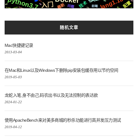
python3.7
lang1.18
MacOs
各种
集群
配置
技术
入门
最新
快速
遇到
问题
前端
compose
Selenium
原生
Tornado6
社交
统一
随机文章
Mac快捷键记录
2013-03-04
在Mac和Linux以及Windows下删除pip安装包缓存用以节约空间
2019-05-03
龙蛇入笔,身不由己,码农出书以及无法控制的表达欲
2024-01-22
使用ApacheBench来对美多商城的秒杀功能进行高并发压力测试
2019-04-12