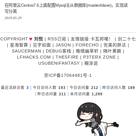
在阿里云Centos7.6上面配置Mysql主从数据库(master/slave)，实现读
写分离
2019-05-29
♥
COPYRIGHT
刘悦
|
RSS订阅
|
友情链接
:
卡瓦邦噶！
|
剑二十七
|
星海智算
|
见字如面
|
JASON
|
FORECHO
|
完美的胖达
|
SAUCERMAN
|
DEBUG客栈
|
晚晴幽草轩
|
隔叶黄鹂
|
LFHACKS.COM
|
THE5FIRE
|
P3TERX ZONE
|
USUBENIFANTASY
|
糊涂说
京ICP备17064481号-1
最近活跃访客
3
今日访问人数
193
今日访问量
212
昨日访问人数
189
昨日访问量
211
本月访问量
1,299