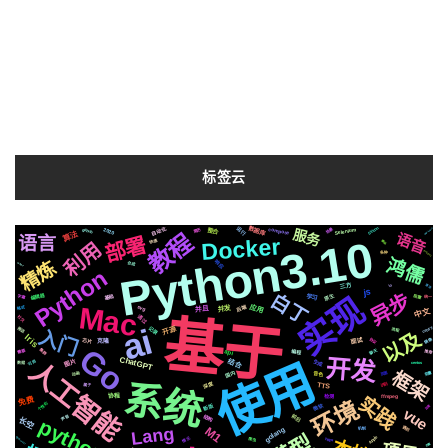
标签云
自动化
Silicon
运行
compose
数据库
Selenium
2020
场景
服务
Redisearch
github
整合
简历
教程
算法
语音
Python3.10
部署
Docker
语言
快速
模拟
利用
Tornado6.1
各种
鸿儒
精炼
响应
user
合成
Python
三方
语法
io
js
异步
白丁
实现
原生
编辑器
基础
字幕
阻塞
学习
统一
Mac
应用
svg
后端
并发
并且
格式
中文
基于
通过
社交
ai
记录
开源
celery
推送
入门
流程
以及
Iris
协议
镜像
面试
芯片
克隆
Go
集群
聊天
需要
推荐
编程
api
开发
ChatGPT
使用
结合
人工智能
图片
可用
生成
数据
centos
框架
国内
页面
变量
音色
动画
系统
深度
TTS
识别
属于
ffmpeg
检测
协程
实践
免费
环境
个性化
微软
新版
百度
vue
前后
结构
声音
python3.7
长空
Lang
M1
遇到
机制
golang
Apple
Rabbitmq3.7
情况
爬虫
https
方案