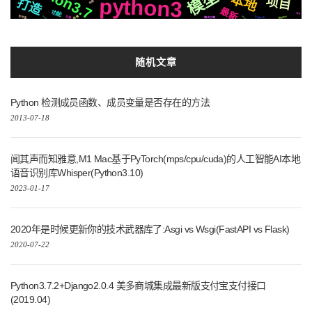
模型
本地
python3
项目
打造
布局
最新
功能
钱包
存储
支付宝
MacOs
切换
Pytorch
Spleeter
解决方案
Sublime
随机文章
Python 检测成员函数、成员变量是否存在的方法
2013-07-18
闻其声而知雅意,M1 Mac基于PyTorch(mps/cpu/cuda)的人工智能AI本地
语音识别库Whisper(Python3.10)
2023-01-17
2020年是时候更新你的技术武器库了:Asgi vs Wsgi(FastAPI vs Flask)
2020-07-22
Python3.7.2+Django2.0.4 美多商城集成最新版支付宝支付接口
(2019.04)