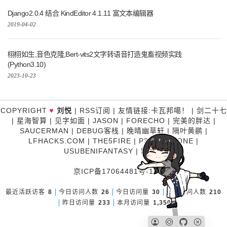
Django2.0.4 结合 KindEditor 4.1.11 富文本编辑器
2019-04-02
栩栩如生,音色克隆,Bert-vits2文字转语音打造鬼畜视频实践
(Python3.10)
2023-10-23
♥
COPYRIGHT
刘悦
|
RSS订阅
|
友情链接
:
卡瓦邦噶！
|
剑二十七
|
星海智算
|
见字如面
|
JASON
|
FORECHO
|
完美的胖达
|
SAUCERMAN
|
DEBUG客栈
|
晚晴幽草轩
|
隔叶黄鹂
|
LFHACKS.COM
|
THE5FIRE
|
P3TERX ZONE
|
USUBENIFANTASY
|
糊涂说
京ICP备17064481号-1
最近活跃访客
8
今日访问人数
26
今日访问量
30
昨日访问人数
210
昨日访问量
233
本月访问量
1,350