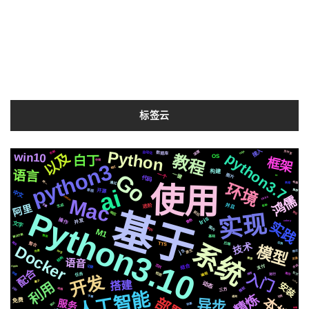
标签云
接入
Python
深度
https
自动化
机制
支付宝
python3.7
win10
数据库
以及
教程
OS
白丁
框架
存储
python3
格式
构建
语言
Go
一个
一键
图片
io
代码
统一
通过
布局
环境
数据
使用
ai
开源
新版
集群
中文
鸿儒
centos
CSS3
Mac
阿里
并且
生成
变量
进阶
各种
基于
Python3.10
前后
响应
协议
实现
Iris
操作
音色
并发
celery
实践
文字
国内
api
M1
解决方案
推送
基础
系统
技术
整合
爬虫
后端
TTS
切换
Docker
模型
js
svg
原生
场景
情况
结构
页面
需要
语音
芯片
结合
记录
支付
合成
Apple
配合
入门
检测
编程
快速
社交
简历
推荐
任务
运行
开发
js2.6
搭建
属于
利用
安装
动态
微软
识别
三方
动画
人工智能
精炼
可用
字幕
遇到
本地
异步
免费
服务
聊天
阻塞
绘图