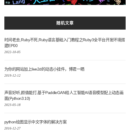
部署
Lang
镜像
流程
长空
Whisper
ffmpeg
Selenium
2020
Pytorch
github
声音
MacOs
全栈
静态
Silicon
随机文章
时间老去,Ruby不死,Ruby语言基础入门教程之Ruby3全平台开发环境搭
建EP00
2022-10-05
为你的网站加上live2d的动态小挂件，博君一晒
2019-12-12
声音好听,颜值能打,基于PaddleGAN给人工智能AI语音模型配上动态画
面(Python3.10)
2023-05-18
python绘图显示中文字体的解决方案
2016-12-27