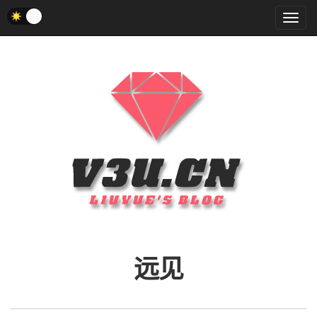
菜
单
远见