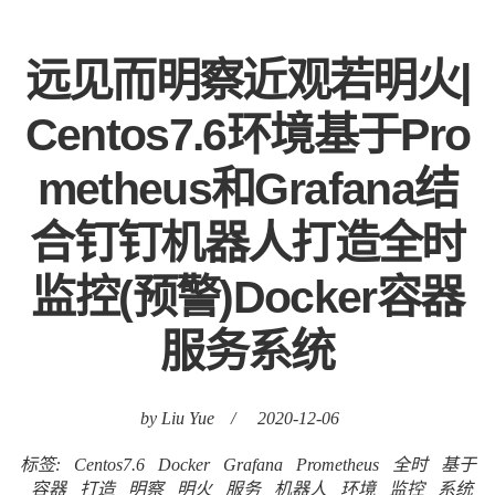
远见而明察近观若明火|
Centos7.6环境基于Pro
metheus和Grafana结
合钉钉机器人打造全时
监控(预警)Docker容器
服务系统
by Liu Yue
/
2020-12-06
标签:
Centos7.6
Docker
Grafana
Prometheus
全时
基于
容器
打造
明察
明火
服务
机器人
环境
监控
系统