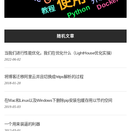
使用
lang1.18
Docker
实践
Python
技术
教程
动态
精炼
语言
阿里
搭建
打造
win10
文字
彩虹
随机文章
当我们进行性能优化，我们在优化什么（LightHouse优化实操）
2022-06-02
将博客迁移阿里云并且切换成https解析的过程
2018-01-20
在Mac和Linux以及Windows下删除pip安装包缓存用以节约空间
2019-05-03
一个用来装逼的利器
2012-03-01