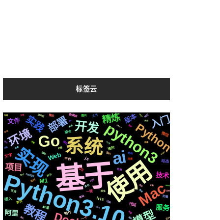
标签云
精炼
版本
响应
自动化
https
三方
数据库
页面
入门
整合
布局
图片
实践
部署
文件
统一
开发
简历
python3
Python
celery
推荐
各种
环境
结合
合成
微信
Go
系统
通过
svg
字幕
协议
阻塞
实现
进阶
镜像
后端
动画
ai
Apple
Web
编程
国内
结构
文字
js
使用
深度
平台
基于
动态
项目
OS
检测
Python3.10
技术
redis
前后
格式
M1
运行
api
Mac
音色
推送
github
变量
任务
需要
一键
原生
切换
基础
克隆
Iris
接入
记录
面试
代码
教程
服务
centos
苹果
模型
阿里
制作
场景
一个
芯片
遇到
聊天