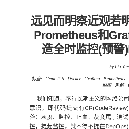
远见而明察近观若明火|
Prometheus和
造全时监控(预警)
by Liu Yue
标签:
Centos7.6
Docker
Grafana
Prometheus
监控
系统
我们知道，奉行长期主义的网络公司
意识，即代码提交有CR(CodeRev
斧：灰度、监控、止血。灰度属于测试
控，提起监控，就不得不提在DepOps(自