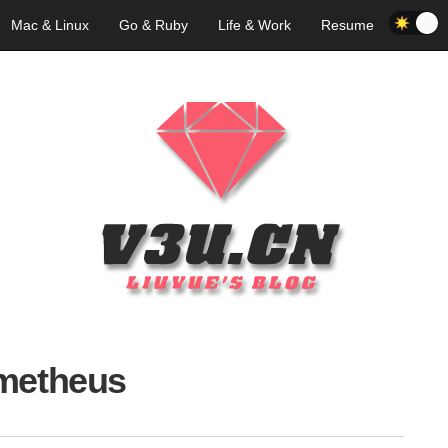
Mac & Linux
Go & Ruby
Life & Work
Resume
metheus