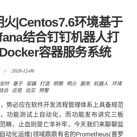
Centos7.6环境基于
Grafana结合钉钉机器人打
Docker容器服务系统
/
2020-12-06
全时
基于
容器
打造
明察
明火
服务
机器人
环境
结合
近观
远见
预警
，势必应在软件开发流程管理体系上具备规范
iew)，功能测试上自动化，而功能发布讲究三板
范畴，止血则是亡羊补牢，今天我们来聊聊监
动化运维)领域鼎鼎有名的Prometheus(普罗