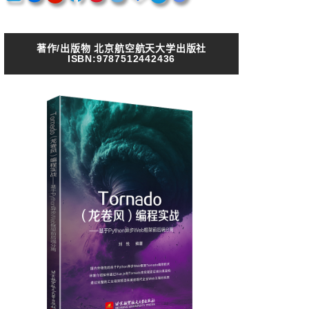
著作/出版物 北京航空航天大学出版社
ISBN:9787512442436