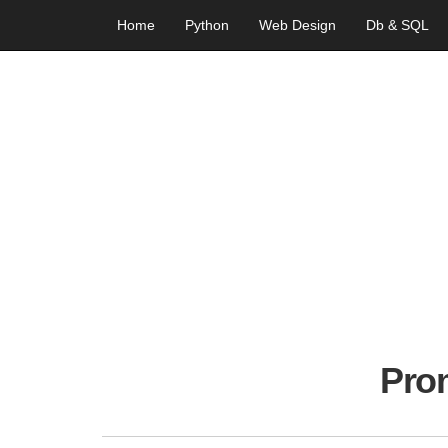
Home
Python
Web Design
Db & SQL
Pro