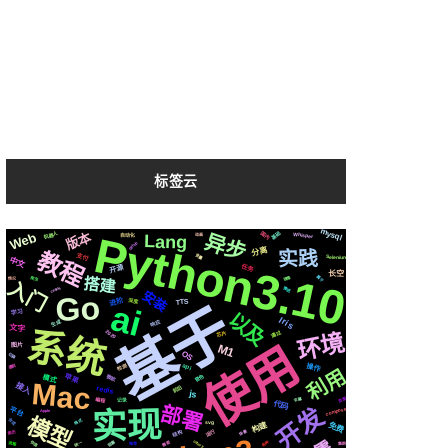
标签云
mysql
基础
国内
版本
Web
Python3.10
异步
机器人
Whisper
Lang
自动化
动画
github
分离
教程
实践
支付
变量
Selenium
中文
开源
任务
长空
属于
镜像
爬虫
搭建
情况
入门
centos
推送
安装
Go
进阶
基于
深度
TTS
ai
学习
以及
Iris
生成
响应
文字
系统
2020
环境
通过
芯片
使用
M1
图片
OS
切换
检测
操作
api
遇到
利用
苹果
音色
模式
微软
Mac
接入
前后
redis
js
页面
编程
记录
字幕
代码
部署
开发
实现
compose
平台
Apple
模型
合成
格式
svg
免费
构建
运行
结构
场景
简历
celery
各种
阻塞
快速
需要
统一
流程
集群
推荐