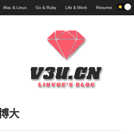
Mac & Linux
Go & Ruby
Life & Work
Resume
博大