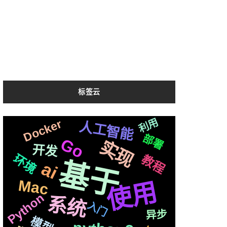
标签云
celery
国内
解决方案
利用
各种
支付
格式
自动化
进行
Docker
图片
任务
技术
上传
人工智能
测试
声音
机制
阻塞
Iris
部署
应用
合成
生成
情况
可用
github
Go
容器
实现
Bert
svg
爬虫
Apple
开发
Selenium
并且
复刻
流程
动画
记录
响应
克隆
环境
教程
免费
M1
后端
协议
属于
运行
基于
ai
https
苹果
制作
Web
识别
芯片
通过
前后
最新
视频
js
Mac
使用
性能
检测
基础
整合
简历
api
2020
进阶
编程
问题
文件
Python
系统
微软
开源
入门
快速
布局
学习
切换
推送
协程
异步
音色
centos
新版
vue
模型
结构
一个
聊天
TTS
并发
变量
自己
场景
页面