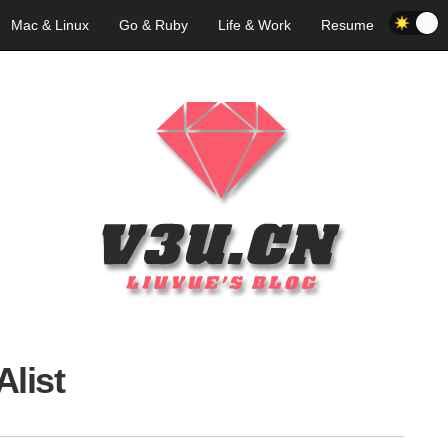
Mac & Linux
Go & Ruby
Life & Work
Resume
Alist