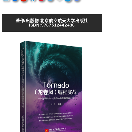
著作/出版物 北京航空航天大学出版社
ISBN:9787512442436