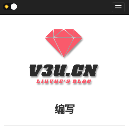
菜
单
编写