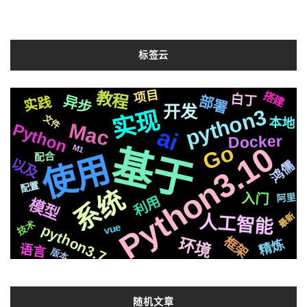
标签云
Selenium
解决方案
项目
Silicon
Whisper
流程
教程
声音
克隆
各种
自动化
搭建
白丁
异步
部署
实践
布局
需要
开发
格式
社交
推荐
python3
实现
Apple
可用
快速
面试
任务
文件
js
本地
compose
阻塞
Mac
响应
Python
ai
爬虫
Docker
redis
集群
Python3.10
芯片
一个
Go
编程
识别
后端
M1
基于
接入
苹果
国内
页面
统一
并且
2020
TTS
使用
配合
以及
运行
遇到
鸿儒
结构
制作
深度
协议
OS
记录
检测
前后
配置
合成
CSS3
api
系统
基础
https
平台
原生
svg
入门
阿里
利用
模式
进阶
微软
模型
文字
通过
应用
生成
音色
编辑器
最新
人工智能
分离
开源
场景
操作
技术
vue
python3.7
复刻
切换
变量
机制
支付
centos
镜像
学习
框架
环境
精炼
推送
celery
情况
整合
Iris
语言
原理
版本
简历
github
存储
字幕
Pytorch
新版
机器人
聊天
Golang1.18
动画
ffmpeg
数据
io
属于
随机文章