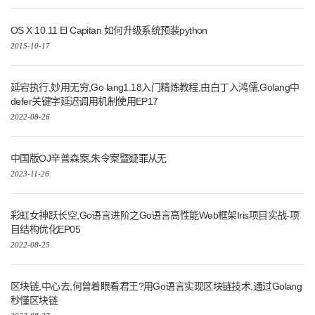
OS X 10.11 El Capitan 如何升级系统预装python
2015-10-17
延宕执行,妙用无穷,Go lang1.18入门精炼教程,由白丁入鸿儒,Golang中
defer关键字延迟调用机制使用EP17
2022-08-26
中国版OJ辛普森案,朱令案暨疑罪从无
2023-11-26
彩虹女神跃长空,Go语言进阶之Go语言高性能Web框架Iris项目实战-项
目结构优化EP05
2022-08-25
区块链,中心去,何曾着眼看君王?用Go语言实现区块链技术,通过Golang
秒懂区块链