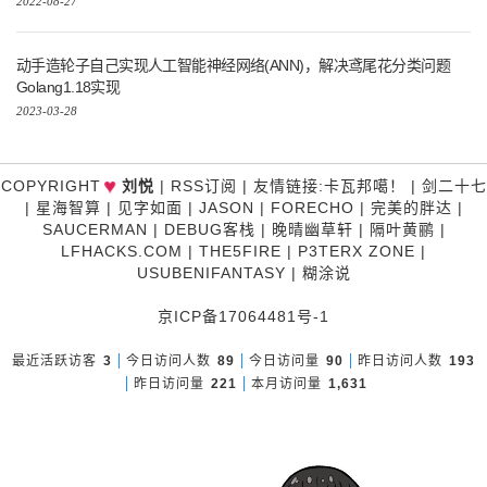
2022-08-27
动手造轮子自己实现人工智能神经网络(ANN)，解决鸢尾花分类问题
Golang1.18实现
2023-03-28
COPYRIGHT
刘悦
|
RSS订阅
|
友情链接
:
卡瓦邦噶！
|
剑二十七
♥
|
星海智算
|
见字如面
|
JASON
|
FORECHO
|
完美的胖达
|
SAUCERMAN
|
DEBUG客栈
|
晚晴幽草轩
|
隔叶黄鹂
|
LFHACKS.COM
|
THE5FIRE
|
P3TERX ZONE
|
USUBENIFANTASY
|
糊涂说
京ICP备17064481号-1
最近活跃访客
3
今日访问人数
89
今日访问量
90
昨日访问人数
193
昨日访问量
221
本月访问量
1,631