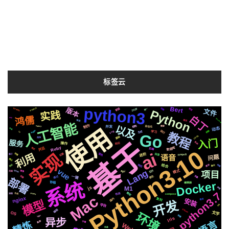
标签云
python3
Bert
新版
版本
Pytorch
Tornado
2020
统一
社交
动画
文件
Python
实践
白丁
鸿儒
http
Windows
推送
简历
人工智能
制作
以及
自动化
结构
使用
celery
并发
需要
动态
绘图
运行
Apple
svg
机制
生成
教程
io
学习
Go
CSS3
基础
推荐
入门
基于
服务
各种
前后
操作
Ruby
Python3.10
并且
格式
数据库
后端
ai
实现
利用
记录
音色
进阶
存储
ffmpeg
深度
属于
语音
问题
情况
响应
协议
结合
遇到
布局
聊天
vue
Lang
芯片
模式
github
镜像
项目
api
页面
原生
通过
一键
阻塞
变量
部署
Docker
系统
编辑器
协程
js
M1
声音
python3.7
微软
检测
centos
合成
compose
流程
Mac
nginx
国内
安装
复刻
爬虫
开发
模型
平台
百度
Silicon
编程
文字
OS
环境
快速
https
python2.7
Iris
异步
语言
集群
精炼
字幕
Web
Redisearch
场景