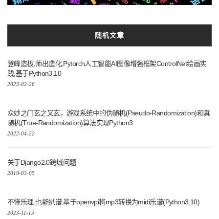
代码
集成
个性化
Tornado6
切换
识别
可用
Selenium
支付宝
数据
MacOs
随机文章
登峰造极,师出造化,Pytorch人工智能AI图像增强框架ControlNet绘画实
践,基于Python3.10
2023-02-26
众妙之门玄之又玄，游戏系统中的伪随机(Pseudo-Randomization)和真
随机(True-Randomization)算法实现Python3
2022-04-22
关于Django2.0跨域问题
2019-03-05
不懂乐理,也能扒谱,基于openvpi将mp3转换为midi乐谱(Python3.10)
2023-11-15