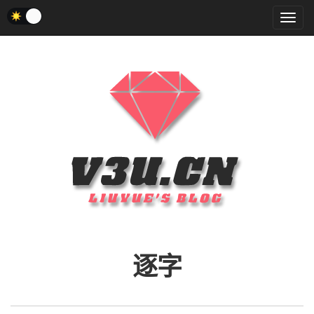
菜
单
逐字