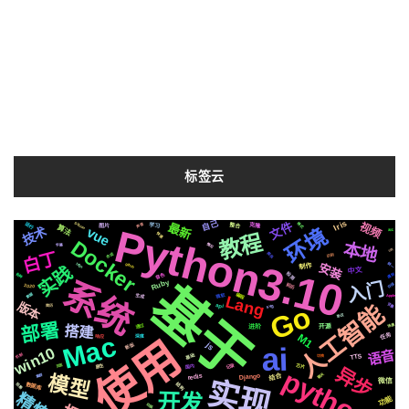
标签云
Iris
自己
文件
Silicon
运行
视频
最新
格式
声音
Python3.10
整合
学习
克隆
图片
算法
vue
环境
技术
真实
教程
快速
Docker
本地
情况
字幕
公司
白丁
爬虫
合成
识别
安装
github
统一
制作
https
实践
中文
检测
音色
各种
遇到
系统
基于
Ruby
入门
前后
存储
2020
编程
数据
微软
生成
Apple
Lang
版本
Go
人工智能
svg
变量
api
简历
协议
部署
通过
场景
搭建
开源
进阶
Mac
任务
M1
使用
深度
响应
js
ai
新版
win10
语音
基础
机制
TTS
切换
原生
记录
页面
芯片
国内
异步
python3
模型
聊天
结合
redis
Django
集群
实现
微信
结构
数据库
阻塞
开发
精炼
功能
动画