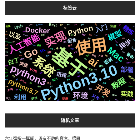
标签云
Bert
结构
2020
协议
Web
Selenium
Silicon
Python
入门
员工
微软
爬虫
精炼
训练
分离
模拟
Docker
场景
模型
实现
https
以及
换脸
人工智能
Apple
运行
ffmpeg
图片
面试
协程
动画
格式
使用
响应
配合
博客
识别
异步
原理
CSS3
compose
简历
通过
结合
celery
基于
切换
布局
操作
Mac
Go
Iris
一键
检测
M1
后端
centos
原生
阻塞
github
进阶
合成
最新
系统
并发
ai
音色
TTS
开源
基础
各种
聊天
语音
白丁
芯片
属于
编辑器
变量
机器人
阿里
镜像
机制
Python3.10
python3
模式
页面
vue
部署
MacOs
api
苹果
svg
前后
搭建
生成
国内
社交
nginx
深度
记录
编程
数据
教程
自己
python3.7
情况
新版
统一
需要
golang
并且
rails
遇到
克隆
开发
推荐
字幕
任务
Pytorch
js
女神
声音
推送
实践
环境
存储
文件
接入
利用
流程
测试
OS
容器
中文
全文检索
自动化
可用
支付宝
快速
架构
集群
Tornado
io
随机文章
六年弹指一挥间，没有不散的宴席，感恩