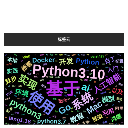
标签云
Tornado
个性化
编辑器
Whisper
支付宝
MacOs
任务
简历
自动化
Web
换脸
协程
机器人
推送
io
快速
win10
白丁
Docker
本地
开发
Python
配置
机制
部署
动画
Python3.10
Ruby
格式
并且
识别
入门
场景
遇到
属于
集群
实践
阻塞
运行
统一
人工智能
结构
celery
应用
实现
svg
异步
制作
性能
编程
情况
redis
通过
国内
操作
并发
原生
基于
js
ai
微信
程序
响应
布局
声音
复刻
面试
以及
OS
环境
2020
记录
一键
社交
图片
使用
vue
系统
vits2
M1
页面
api
后端
前后
基础
模型
python3
测试
数据库
微软
存储
苹果
配合
聊天
三方
Mac
音色
爬虫
需要
Go
深度
Apple
可用
切换
阿里
版本
新版
CSS3
利用
生成
芯片
检测
github
各种
教程
中文
Tornado6
鸿儒
框架
字幕
一个
合成
Iris
lang1.18
变量
https
镜像
协议
克隆
python3.7
centos
文件
免费
EP01
Pytorch
平台
Silicon
Azure
数据
js2.0
推荐
分享
解决方案
流程