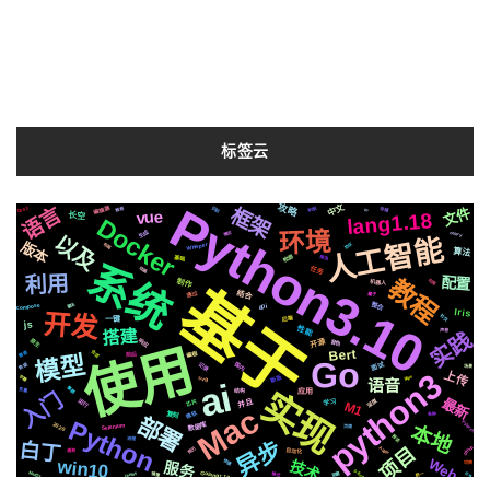
标签云
Python3.10
中文
攻略
语言
编辑器
框架
文件
识别
CSS3
机制
推荐
存储
io
vue
lang1.18
长空
Docker
环境
生成
celery
情况
以及
人工智能
版本
Whisper
协议
布局
算法
检测
基础
爬虫
系统
任务
动画
利用
配置
教程
制作
可用
机器人
基于
结合
通过
属于
compose
整合
聊天
api
Iris
开发
社交
后端
一键
js
性能
搭建
声音
实践
原生
响应
开源
音色
使用
Bert
合成
编程
需要
模型
前后
Go
记录
国内
面试
数据
场景
python3
上传
新版
字幕
svg
https
ai
语音
实现
集群
变量
结构
应用
入门
最新
运行
深度
芯片
并且
学习
M1
Mac
微软
复刻
各种
部署
Python
Pytorch
2020
Selenium
本地
数据库
页面
推送
流程
异步
白丁
项目
github
Apple
简历
自动化
遇到
Web
技术
win10
快速
服务
切换
Silicon
Golang1.18
MacOs
阻塞
centos
格式
区块
统一
镜像