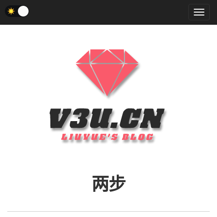
菜
单
两步