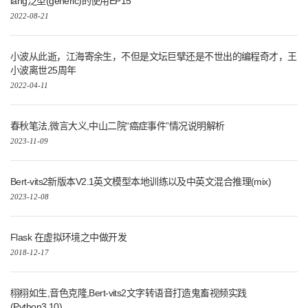
lang泛型(generic)的使用EP15
2022-08-21
小波从此逝，江海寄余生，不但是文坛巨擘还是不世出的编程奇才，王
小波离世25周年
2022-04-11
春秋笔法,微言大义,中山二院“癌症事件”情况说明解析
2023-11-09
Bert-vits2新版本V2.1英文模型本地训练以及中英文混合推理(mix)
2023-12-08
Flask 在虚拟环境之中做开发
2018-12-17
栩栩如生,音色克隆,Bert-vits2文字转语音打造鬼畜视频实践
(Python3.10)