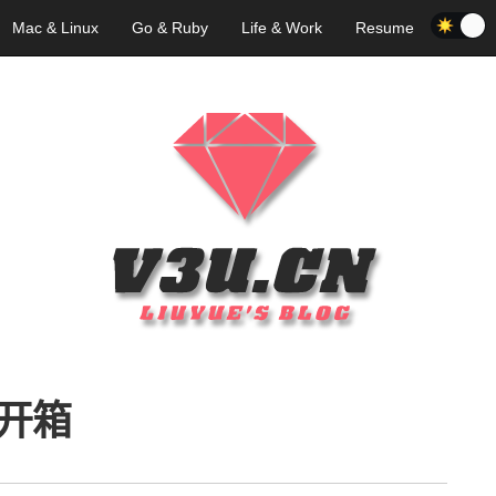
Mac & Linux
Go & Ruby
Life & Work
Resume
开箱