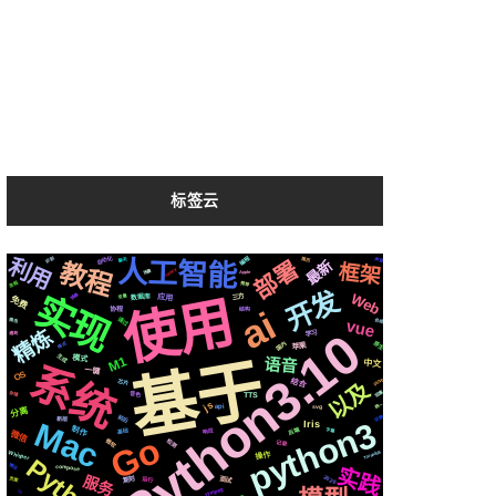
标签云
编程
利用
自动化
识别
声音
人工智能
简历
聊天
部署
最新
教程
框架
celery
场景
Apple
流程
推荐
开发
实现
Web
镜像
使用
变量
应用
三方
数据库
免费
ai
结构
协程
通过
vue
合成
爬虫
Python3.10
精炼
学习
遇到
国内
原生
格式
苹果
生成
基于
模式
M1
语音
中文
系统
一键
OS
结合
github
芯片
以及
阻塞
存储
音色
TTS
js
统一
svg
api
分离
前后
切换
新版
python3
Mac
Iris
制作
后端
响应
字幕
基础
微信
Go
检测
微软
记录
Whisper
Tornado6
操作
Python
compose
情况
实践
2020
服务
页面
运行
面试
复刻
ffmpeg
io