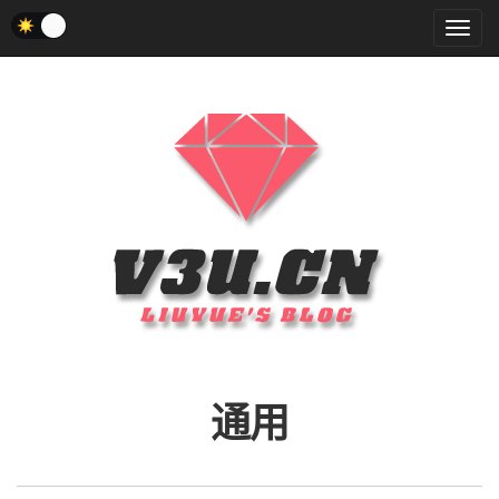
菜
单
通用