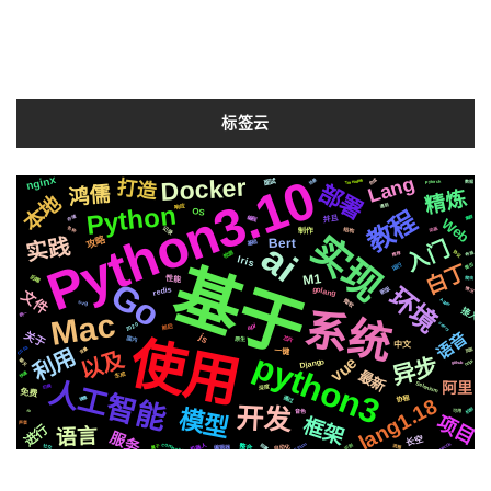
标签云
Python3.10
Lang
nginx
Docker
打造
合成
场景
Tornado6
面试
Pytorch
数据
部署
鸿儒
精炼
本地
Python
响应
遇到
教程
OS
编程
存储
并且
集群
Web
记录
动画
各种
结构
制作
实现
攻略
实践
Bert
入门
ai
基础
检测
协议
布局
推荐
Iris
基于
运行
白丁
简历
M1
后端
性能
爬虫
Go
环境
新版
golang
redis
情况
文件
微软
Apple
svg
系统
接入
Mac
统一
celery
2020
前后
api
关于
语音
js
使用
芯片
国内
原生
中文
利用
CSS3
变量
页面
以及
一键
python3
异步
vue
Django
聊天
https
github
最新
快速
生成
人工智能
阿里
Selenium
深度
切换
免费
通过
lang1.18
镜像
协程
开发
机制
模型
音色
io
可用
项目
框架
声音
进行
语言
服务
长空
compose
MacOs
机器人
Silicon
阻塞
识别
自动化
社交
属于
流程
编辑器
整合