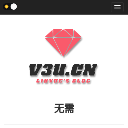
菜
单
无需