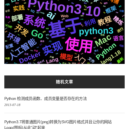
Python3.10
鸿儒
克隆
方案
基础
推送
微软
制作
简历
需要
支付
代码
实践
检测
音色
框架
属于
数据
ai
页面
M1
响应
长空
功能
redis
识别
运行
阻塞
系统
部署
Web
github
结构
教程
精炼
基于
免费
后端
利用
svg
统一
centos
快速
vue
开发
通过
合成
python3
进行
celery
Go
api
深度
编程
流程
镜像
环境
Mac
新版
https
性能
语言
使用
生成
前后
记录
人工智能
js
实现
结合
遇到
Python
芯片
配置
声音
动态
集群
聊天
协议
lang1.18
国内
并发
模式
可用
Docker
递归
社交
布局
应用
动画
模型
情况
css
入门
开源
Lang
文件
最新
构建
Apple
Bert
js2.0
迁移
机制
2020
原生
MacOs
CSS3
变量
推荐
并且
到底
场景
CausalLM
存储
平台
整合
随机文章
Python 检测成员函数、成员变量是否存在的方法
2013-07-18
Python3.7将普通图片(png)转换为SVG图片格式并且让你的网站
Logo(图标)从此”动”起来