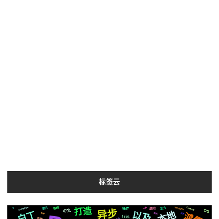
标签云
compose
ffmpeg
Whisper
字幕
打造
图片
内容
协程
三方
io
进阶
操作
异步
OS
中文
本地
白丁
以及
切换
各种
格式
Iris
钱包
爬虫