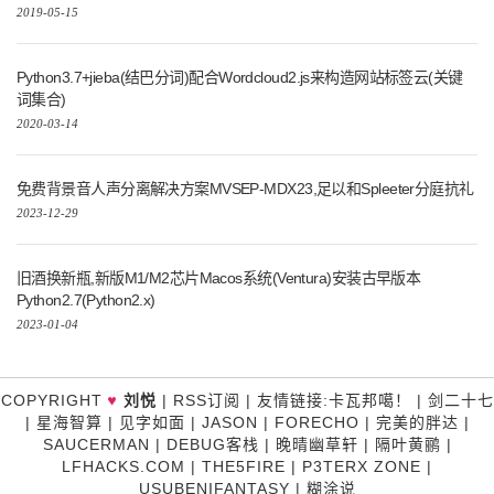
2019-05-15
Python3.7+jieba(结巴分词)配合Wordcloud2.js来构造网站标签云(关键
词集合)
2020-03-14
免费背景音人声分离解决方案MVSEP-MDX23,足以和Spleeter分庭抗礼
2023-12-29
旧酒换新瓶,新版M1/M2芯片Macos系统(Ventura)安装古早版本
Python2.7(Python2.x)
2023-01-04
♥
COPYRIGHT
刘悦
|
RSS订阅
|
友情链接
:
卡瓦邦噶！
|
剑二十七
|
星海智算
|
见字如面
|
JASON
|
FORECHO
|
完美的胖达
|
SAUCERMAN
|
DEBUG客栈
|
晚晴幽草轩
|
隔叶黄鹂
|
LFHACKS.COM
|
THE5FIRE
|
P3TERX ZONE
|
USUBENIFANTASY
|
糊涂说