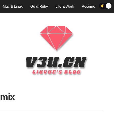
Mac & Linux
Go & Ruby
Life & Work
Resume
mix