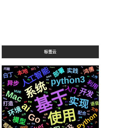
标签云
centos
人工智能
聊天
声音
动画
识别
鸿儒
ffmpeg
支付宝
M1
部署
问题
实践
本地
数据
白丁
社交
统一
上传
python3
Silicon
数据库
变量
新版
简历
通过
深度
利用
系统
异步
https
检测
结构
入门
三方
一个
遇到
开发
基于
Apple
api
vue
Mac
github
各种
平台
后端
情况
存储
实现
编辑器
机器人
结合
ai
TTS
基础
原生
苹果
记录
语音
打造
芯片
环境
文件
一键
2020
使用
微软
响应
镜像
配合
Python
Go
性能
应用
爬虫
阻塞
模型
自动化
前后
协程
MacOs
切换
推荐
国内
js
框架
编程
svg
合成
任务
生成
Web
属于
可用
运行
快速
场景