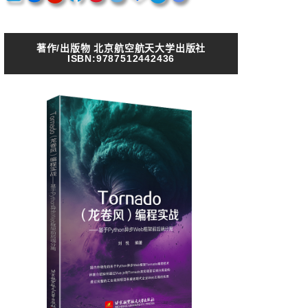
著作/出版物 北京航空航天大学出版社
ISBN:9787512442436