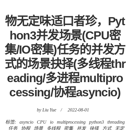
物无定味适口者珍，Pyt
hon3并发场景(CPU密
集/IO密集)任务的并发方
式的场景抉择(多线程thr
eading/多进程multipro
cessing/协程asyncio)
by Liu Yue
/
2022-08-01
标签:
asyncio
CPU
io
multiprocessing
python3
threading
任务
协程
场景
多线程
密集
并发
抉择
方式
无定