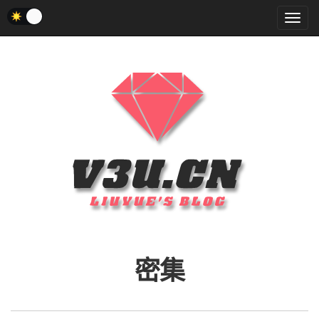
菜
单
密集