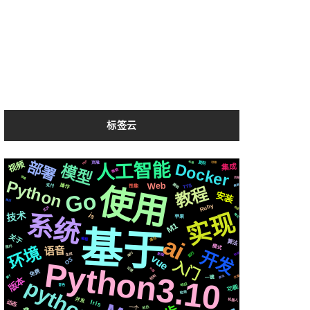
标签云
部署
https
视频
人工智能
复刻
布局
Docker
克隆
可用
模型
集成
微软
快速
流程
Python
Web
基础
操作
TTS
使用
集群
支付
性能
教程
Go
安装
简历
Ruby
芯片
合成
实现
技术
系统
js
情况
苹果
M1
基于
ai
关于
通过
编程
算法
模式
国内
环境
语音
开发
运行
协议
api
新版
生成
vue
OS
Python3.10
入门
记录
svg
免费
结构
属于
页面
爬虫
一键
python3
版本
响应
音色
功能
检测
并发
机器人
Iris
动态
前后
一个