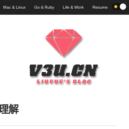
Mac & Linux
Go & Ruby
Life & Work
Resume
理解