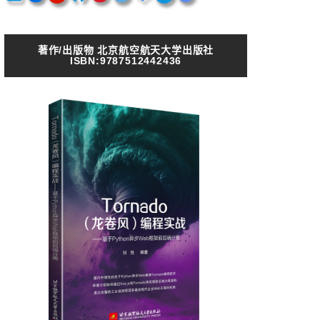
著作/出版物 北京航空航天大学出版社
ISBN:9787512442436