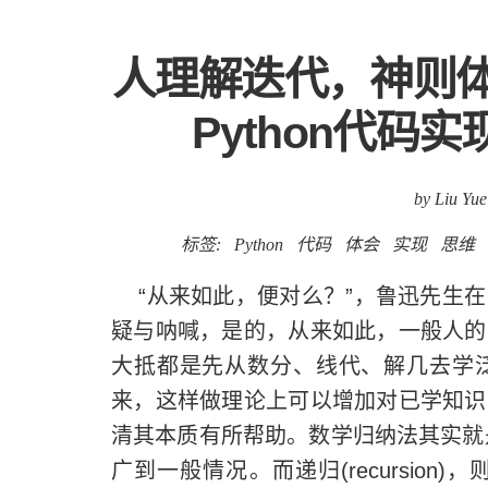
人理解迭代，神则
Python代码
by Liu Yue
标签:
Python
代码
体会
实现
思维
“从来如此，便对么？”，鲁迅先生在
疑与呐喊，是的，从来如此，一般人的
大抵都是先从数分、线代、解几去学
来，这样做理论上可以增加对已学知识
清其本质有所帮助。数学归纳法其实就是一种
广到一般情况。而递归(recursio