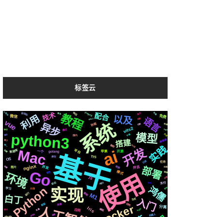
标签云
ffmpeg
个性化
响应
技术
自动化
布局
简历
配合
教程
爬虫
利用
免费
以及
微信
语言
celery
页面
vue
系统
异步
协程
切换
快速
vits2
通过
https
协议
模型
python3
合成
字幕
情况
国内
编辑器
搭建
属于
微软
svg
统一
实践
开发
ai
Mac
平台
阻塞
数据库
一个
开源
苹果
golang
基于
TTS
原生
OS
记录
任务
nginx
检测
场景
并发
并且
部署
动画
图片
Go
模式
使用
音色
镜像
环境
js
存储
前后
api
支付
格式
Python
鸿儒
实现
各种
学习
后端
运行
基础
M1
白丁
入门
生成
新版
结构
深度
Docker
分离
Iris
Apple
变量
编程
应用
聊天
机器人
github
推荐