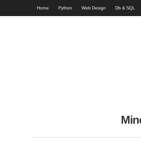
Home
Python
Web Design
Db & SQL
Min