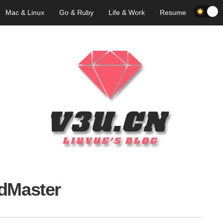
Mac & Linux
Go & Ruby
Life & Work
Resume
dMaster